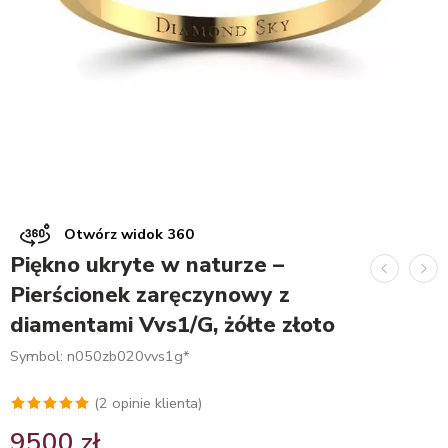
Otwórz widok 360
Piękno ukryte w naturze –
Pierścionek zaręczynowy z
diamentami Vvs1/G, żółte złoto
Symbol: n050zb020vvs1g*
(
2
opinie klienta)
Oceniony
2
9500
zł