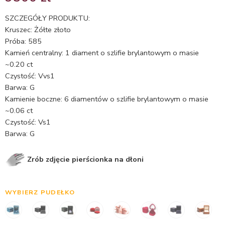
5.00
na 5
na
SZCZEGÓŁY PRODUKTU:
podstawie
Kruszec: Żółte złoto
ocen
Próba: 585
klientów
Kamień centralny: 1 diament o szlifie brylantowym o masie
~0.20 ct
Czystość: Vvs1
Barwa: G
Kamienie boczne: 6 diamentów o szlifie brylantowym o masie
~0.06 ct
Czystość: Vs1
Barwa: G
Zrób zdjęcie pierścionka na dłoni
WYBIERZ PUDEŁKO