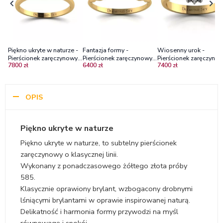
Piękno ukryte w naturze -
Fantazja formy -
Wiosenny urok -
Pierścionek zaręczynowy z
Pierścionek zaręczynowy z
Pierścionek zaręczynow
7800 zł
6400 zł
7400 zł
diamentami Vs2/G, żółte
żółtego złota z
żółtego i białego złota
złoto
diamentami
brylantami
OPIS
Piękno ukryte w naturze
Piękno ukryte w naturze, to subtelny pierścionek
zaręczynowy o klasycznej linii.
Wykonany z ponadczasowego żółtego złota próby
585.
Klasycznie oprawiony brylant, wzbogacony drobnymi
lśniącymi brylantami w oprawie inspirowanej naturą.
Delikatność i harmonia formy przywodzi na myśl