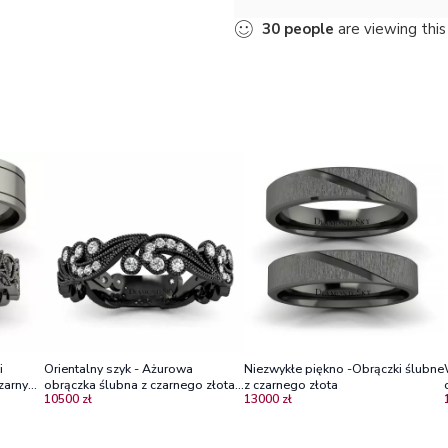
30
people
are viewing this
i
Orientalny szyk - Ażurowa
Niezwykłe piękno -Obrączki ślubne
czarnymi
obrączka ślubna z czarnego złota z
z czarnego złota
10500 zł
13000 zł
diamentami