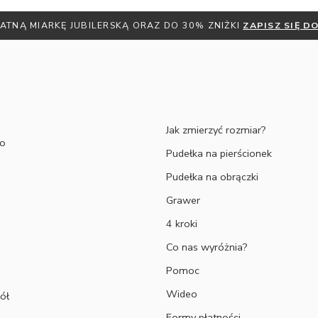
POZNAJ SIĘ Z NASZYMI PORADAMI
Jak zmierzyć rozmiar?
to
Pudełka na pierścionek
Pudełka na obrączki
Grawer
4 kroki
Co nas wyróżnia?
Pomoc
Wideo
ół
Formy płatności