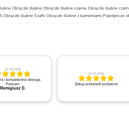
ślubne
,
Obrączki ślubne
,
Obrączki ślubne czarne
,
Obrączki ślubne czarn
5
,
Obrączki ślubne Szafir
,
Obrączki ślubne z kamieniami
,
Pojedyncze o
18.03.2026
Bardzo profesjonalne doradza
20.03.2026
sprawie pierścionków i ludzie bard
do pomocy i rozwiewania wszelkich
Zakup przeszedł poztywnie
wątpliwości. Dodatkowo cały czas 
informowanym mailowo na temat 
swojego zamówienie a same prod
bardzo solidnie wykonane. Serd
polecam!
Michał M.