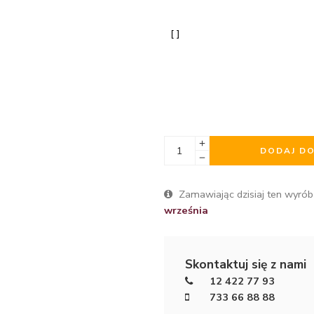
DODAJ D
Zamawiając dzisiaj ten wyrób
września
Skontaktuj się z nami
12 422 77 93
733 66 88 88