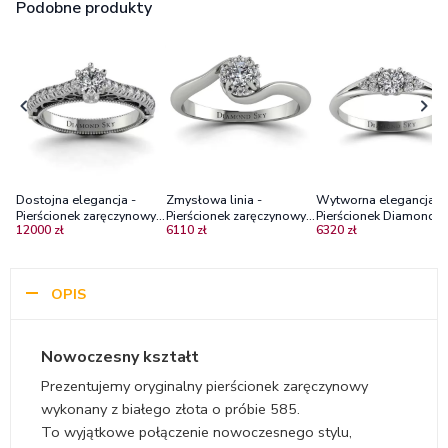
Podobne produkty
Dostojna elegancja -
Zmysłowa linia -
Wytworna elegancja -
Pierścionek zaręczynowy
Pierścionek zaręczynowy
Pierścionek Diamond S
12000 zł
6110 zł
6320 zł
Diamond Sky z białego
Diamond Sky, białe złoto,
zaręczynowy z białego
złota z diamentami
diamenty
złota z diamentami
OPIS
Nowoczesny kształt
Prezentujemy oryginalny pierścionek zaręczynowy
wykonany z białego złota o próbie 585.
To wyjątkowe połączenie nowoczesnego stylu,