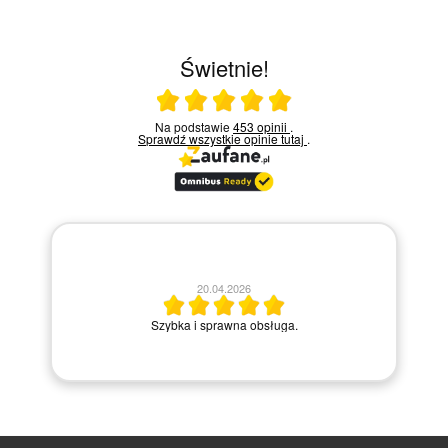
Świetnie!
Ocena średnia 5 na 5
Na podstawie
453 opinii
.
Sprawdź wszystkie opinie
tutaj
.
20.04.2026
M
Szybka i sprawna obsługa.