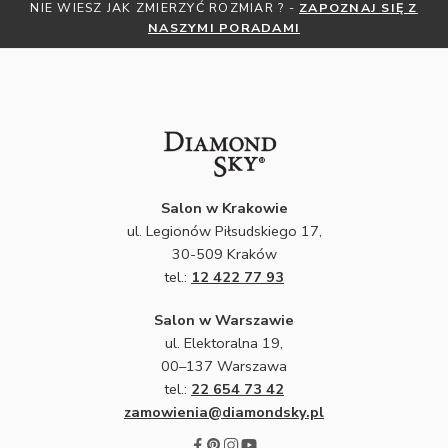
OZNAJ SIĘ Z
OTRZYMAJ BEZPŁATNĄ MIARKĘ JUBILERSKĄ O
ZNIŻKI
ZAPISZ SIĘ DO NEWSLETTE
Salon w Krakowie
ul. Legionów Piłsudskiego 17,
30-509 Kraków
tel.:
12 422 77 93
Salon w Warszawie
ul. Elektoralna 19,
00–137 Warszawa
tel.:
22 654 73 42
zamowienia@diamondsky.pl