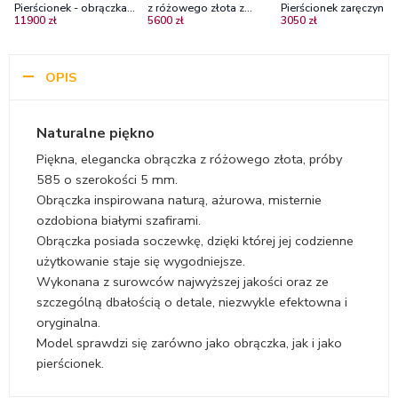
Pierścionek - obrączka
z różowego złota z
Pierścionek zaręczynow
11900 zł
5600 zł
3050 zł
Diamond Sky z żółtego
białymi szafirami
różowego i białego zł
złota z bezbarwnymi
z białymi szafirami
szafirami
OPIS
Naturalne piękno
Piękna, elegancka obrączka z różowego złota, próby
585 o szerokości 5 mm.
Obrączka inspirowana naturą, ażurowa, misternie
ozdobiona białymi szafirami.
Obrączka posiada soczewkę, dzięki której jej codzienne
użytkowanie staje się wygodniejsze.
Wykonana z surowców najwyższej jakości oraz ze
szczególną dbałością o detale, niezwykle efektowna i
oryginalna.
Model sprawdzi się zarówno jako obrączka, jak i jako
pierścionek.