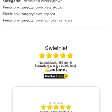
Kategorie:
Pierścionki zaręczynowe
,
Pierścionki zaręczynowe białe złoto
,
Pierścionki zaręczynowe brylant
,
Pierścionki zaręczynowe jednokamieniowe
Świetnie!
Ocena średnia 5 na 5
Na podstawie
453 opinii
.
Sprawdź wszystkie opinie
tutaj
.
23.03.2026
Bardzo miła i kompetentna obsługa. Polecam