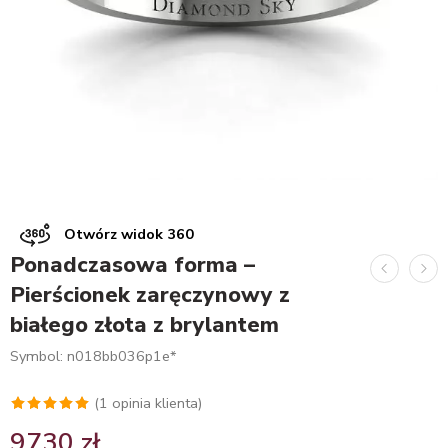
Otwórz widok 360
Ponadczasowa forma –
Pierścionek zaręczynowy z
białego złota z brylantem
Symbol: n018bb036p1e*
(
1
opinia klienta)
Oceniony
1
9730
zł