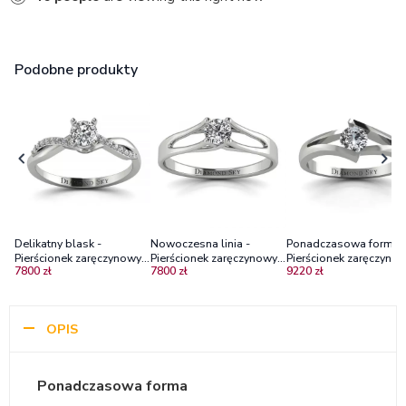
Podobne produkty
Delikatny blask -
Nowoczesna linia -
Ponadczasowa forma 
Pierścionek zaręczynowy z
Pierścionek zaręczynowy z
Pierścionek zaręczynow
7800 zł
7800 zł
9220 zł
białego złota z
białego złota z brylantem
białego złota z brylan
diamentem 0.25 ct
VS1/H
OPIS
Ponadczasowa forma