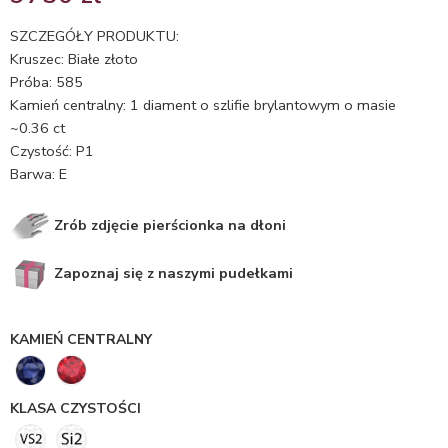
5.00
na 5
na
SZCZEGÓŁY PRODUKTU:
podstawie
Kruszec: Białe złoto
oceny
Próba: 585
klienta
Kamień centralny: 1 diament o szlifie brylantowym o masie
~0.36 ct
Czystość: P1
Barwa: E
Zrób zdjęcie pierścionka na dłoni
Zapoznaj się z naszymi pudełkami
KAMIEŃ CENTRALNY
KLASA CZYSTOŚCI