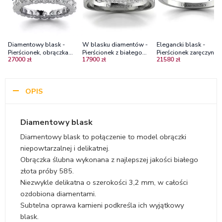
Diamentowy blask -
W blasku diamentów -
Elegancki blask -
Pierścionek, obrączka
Pierścionek z białego
Pierścionek zaręczynow
27000 zł
17900 zł
21580 zł
Diamond Sky z białego
złota z diamentami
białego złota z
złota z brylantami
diamentami
OPIS
Diamentowy blask
Diamentowy blask to połączenie to model obrączki
niepowtarzalnej i delikatnej.
Obrączka ślubna wykonana z najlepszej jakości białego
złota próby 585.
Niezwykle delikatna o szerokości 3,2 mm, w całości
ozdobiona diamentami.
Subtelna oprawa kamieni podkreśla ich wyjątkowy
blask.