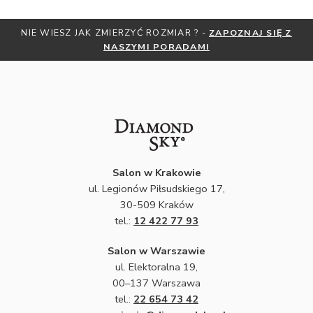
MIAR ? -
ZAPOZNAJ SIĘ Z
OTRZYMAJ BEZPŁATNĄ MIARKĘ JU
ORADAMI
ZNIŻKI
ZAPISZ SIĘ DO
Salon w Krakowie
ul. Legionów Piłsudskiego 17,
30-509 Kraków
tel.:
12 422 77 93
Salon w Warszawie
ul. Elektoralna 19,
00–137 Warszawa
tel.:
22 654 73 42