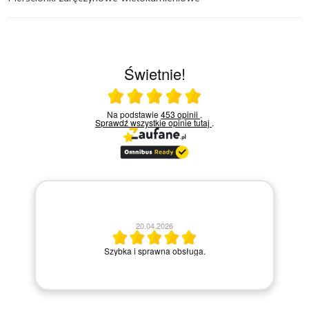
Świetnie!
Ocena średnia 5 na 5
Na podstawie
453 opinii
.
Sprawdź wszystkie opinie
tutaj
.
20.04.2026
M
Szybka i sprawna obsługa.