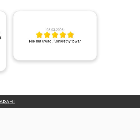
2
03.03.2026
i
i
Wszystko ok, ba
Nie ma uwag. Konkretny towar
kontakci
RADAMI