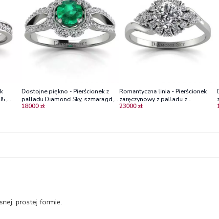
ek
Dostojne piękno - Pierścionek z
Romantyczna linia - Pierścionek
85,
palladu Diamond Sky, szmaragd,
zaręczynowy z palladu z
18000 zł
23000 zł
diamenty
diamentami
ej, prostej formie.