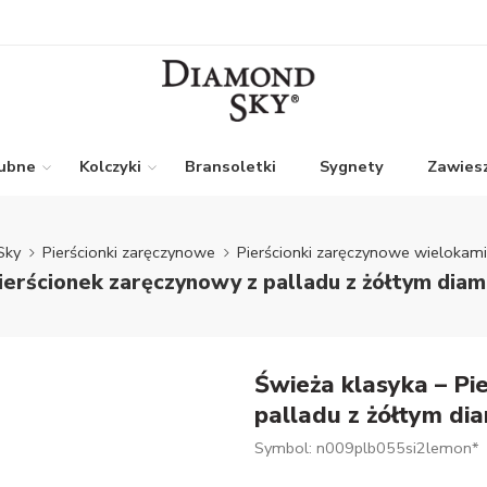
lubne
Kolczyki
Bransoletki
Sygnety
Zawiesz
Sky
Pierścionki zaręczynowe
Pierścionki zaręczynowe wielokam
ierścionek zaręczynowy z palladu z żółtym dia
Świeża klasyka – Pi
palladu z żółtym di
Symbol: n009plb055si2lemon*