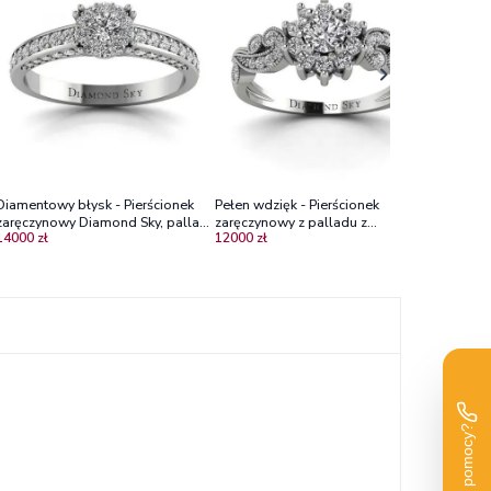
zaręczyno
11900 zł
diamenty
Diamentowy błysk - Pierścionek
Pełen wdzięk - Pierścionek
zaręczynowy Diamond Sky, pallad,
zaręczynowy z palladu z
14000 zł
12000 zł
brylanty VS1/E
diamentami SI2/H