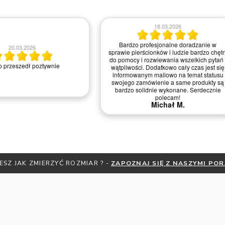
18.03.2026
Bardzo profesjonalne doradzanie w
20.03.2026
sprawie pierścionków i ludzie bardzo chętn
do pomocy i rozwiewania wszelkich pytań 
 przeszedł poztywnie
wątpliwości. Dodatkowo cały czas jest się
informowanym mailowo na temat statusu
swojego zamówienie a same produkty są
bardzo solidnie wykonane. Serdecznie
polecam!
Michał M.
ESZ JAK ZMIERZYĆ ROZMIAR ? -
ZAPOZNAJ SIĘ Z NASZYMI PO