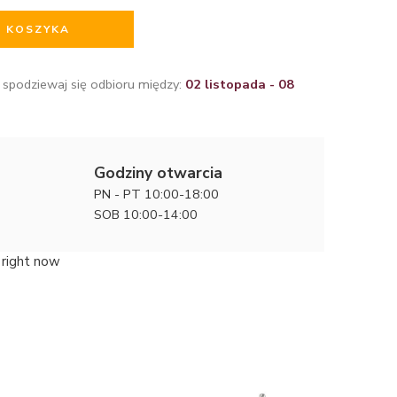
O KOSZYKA
 spodziewaj się odbioru między:
02 listopada - 08
Godziny otwarcia
PN - PT 10:00-18:00
SOB 10:00-14:00
 right now
Świeża k