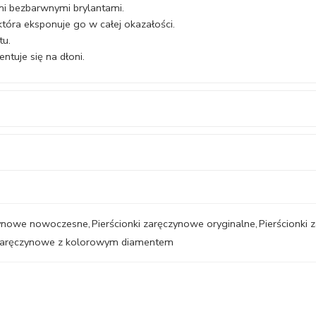
mi bezbarwnymi brylantami.
która eksponuje go w całej okazałości.
tu.
tuje się na dłoni.
czynowe nowoczesne
,
Pierścionki zaręczynowe oryginalne
,
Pierścionki
 zaręczynowe z kolorowym diamentem