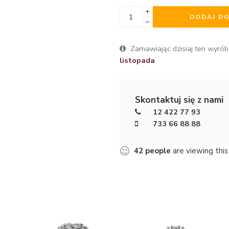
DODAJ D
Zamawiając dzisiaj ten wyrób
listopada
Skontaktuj się z nami
12 422 77 93
733 66 88 88
42
people
are viewing this