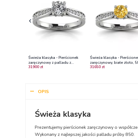
Świeża klasyka - Pierścionek
Świeża klasyka - Pierścion
zaręczynowy z palladu z
zaręczynowy, białe złoto, 5
31900 zł
31650 zł
brylantami Vs2/G
żółty brylant, diamenty
OPIS
Świeża klasyka
Prezentujemy pierścionek zaręczynowy o współczesn
Wykonany z najlepszej jakości palladu próby 850.