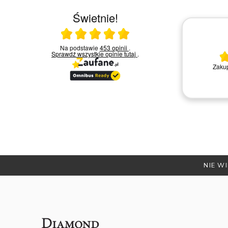
Świetnie!
Ocena średnia 5 na 5
23.03.2026
Na podstawie
453 opinii
.
Sprawdź wszystkie opinie
tutaj
.
Bardzo miła i kompetentna obsługa.
Zakup
Polecam
Remigiusz D.
NIE WI