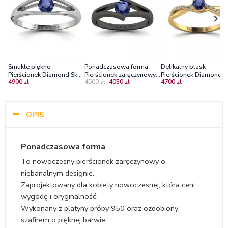
Smukłe piękno -
Ponadczasowa forma -
Delikatny blask -
Pierścionek Diamond Sky
Pierścionek zaręczynowy z
Pierścionek Diamond S
4900 zł
4500 zł
4050 zł
4700 zł
z palladu z szafirem
czarnego złota z szafirem
z żółtego złota z szafi
0.38ct, Diamond Sky
i diamentami
OPIS
Ponadczasowa forma
To nowoczesny pierścionek zaręczynowy o
niebanalnym designie.
Zaprojektowany dla kobiety nowoczesnej, która ceni
wygodę i oryginalność.
Wykonany z platyny próby 950 oraz ozdobiony
szafirem o pięknej barwie.