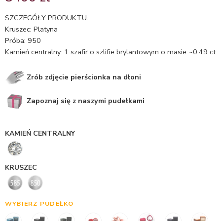
5.00
na 5
na
SZCZEGÓŁY PRODUKTU:
podstawie
Kruszec: Platyna
oceny
Próba: 950
klienta
Kamień centralny: 1 szafir o szlifie brylantowym o masie ~0.49 ct
Zrób zdjęcie pierścionka na dłoni
Zapoznaj się z naszymi pudełkami
KAMIEŃ CENTRALNY
KRUSZEC
WYBIERZ PUDEŁKO