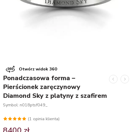
Otwórz widok 360
Ponadczasowa forma –
Pierścionek zaręczynowy
Diamond Sky z platyny z szafirem
Symbol: n018ptsf049_
(
1
opinia klienta)
Oceniony
1
8400
zł