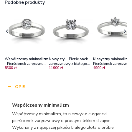
Podobne produkty
Współczesny minimalizm
Nowy styl - Pierścionek
Klasyczny minimalizm 
- Pierścionek zaręczynowy
zaręczynowy z białego
Pierścionek zaręczynow
8500 zł
11900 zł
4900 zł
Diamond Sky, białe złoto,
złota z diamentem
białego złota z brylan
brylant
OPIS
Współczesny minimalizm
Współczesny minimalizm, to niezwykle elegancki
pierścionek zaręczynowy o prostym, lekkim dizajnie.
Wykonany z najlepszej jakości białego złota o próbie