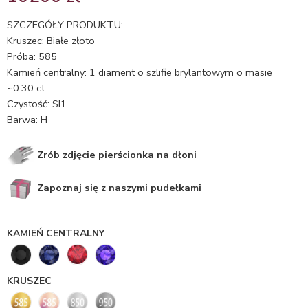
5.00
na 5
na
SZCZEGÓŁY PRODUKTU:
podstawie
Kruszec: Białe złoto
ocen
Próba: 585
klientów
Kamień centralny: 1 diament o szlifie brylantowym o masie
~0.30 ct
Czystość: SI1
Barwa: H
Zrób zdjęcie pierścionka na dłoni
Zapoznaj się z naszymi pudełkami
KAMIEŃ CENTRALNY
KRUSZEC