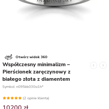
Otwórz widok 360
Współczesny minimalizm –
Pierścionek zaręczynowy z
białego złota z diamentem
Symbol: n095bb030si1h*
(
2
opinie klienta)
Oceniony
2
10200
zł