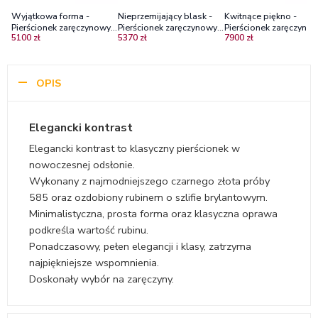
Wyjątkowa forma -
Nieprzemijający blask -
Kwitnące piękno -
Pierścionek zaręczynowy z
Pierścionek zaręczynowy z
Pierścionek zaręczynow
5100 zł
5370 zł
7900 zł
czarnego złota z rubinem
czarnego złota z rubinem i
czarnego złota z rubin
diamentami
OPIS
Elegancki kontrast
Elegancki kontrast to klasyczny pierścionek w
nowoczesnej odsłonie.
Wykonany z najmodniejszego czarnego złota próby
585 oraz ozdobiony rubinem o szlifie brylantowym.
Minimalistyczna, prosta forma oraz klasyczna oprawa
podkreśla wartość rubinu.
Ponadczasowy, pełen elegancji i klasy, zatrzyma
najpiękniejsze wspomnienia.
Doskonały wybór na zaręczyny.