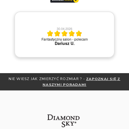
30.04.2026
2
Fantastyczny salon - polecam
Szybka i 
Dariusz U.
NIE WIESZ JAK ZMIERZYĆ ROZMIAR ? -
ZAPOZNAJ SIĘ Z
NASZYMI PORADAMI