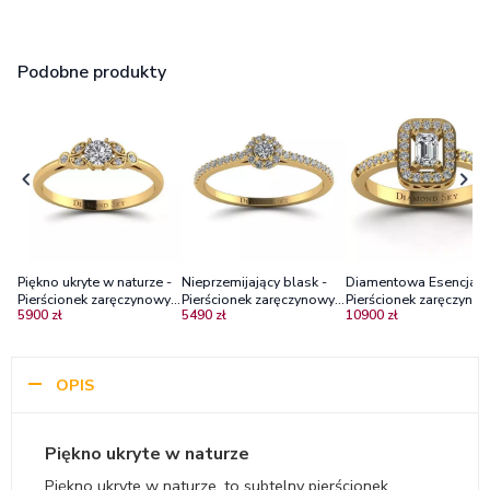
Podobne produkty
Piękno ukryte w naturze -
Nieprzemijający blask -
Diamentowa Esencja -
Pierścionek zaręczynowy z
Pierścionek zaręczynowy z
Pierścionek zaręczynow
5900 zł
5490 zł
10900 zł
diamentami P1/H, żółte
żółtego złota z
żółtego złota z
złoto
diamentami
diamentami, centralny
diament o szlifie
szmaragdowym
OPIS
Piękno ukryte w naturze
Piękno ukryte w naturze, to subtelny pierścionek