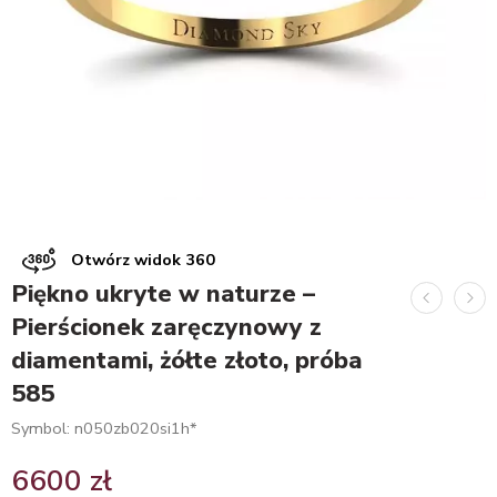
Otwórz widok 360
Piękno ukryte w naturze –
Pierścionek zaręczynowy z
diamentami, żółte złoto, próba
585
Symbol: n050zb020si1h*
6600
zł