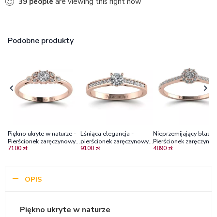
39
people
are viewing this right now
Podobne produkty
Piękno ukryte w naturze -
Lśniąca elegancja -
Nieprzemijający blask 
Pierścionek zaręczynowy z
pierścionek zaręczynowy,
Pierścionek zaręczynow
7100 zł
9100 zł
4890 zł
różowego złota z
różowe złoto z
diamentami, różowe
diamentami Vs2/G
diamentami
złoto, próba 585
OPIS
Piękno ukryte w naturze