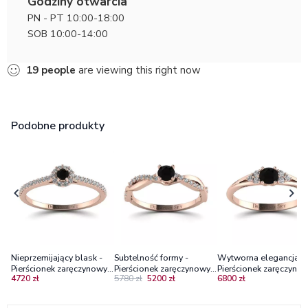
Godziny otwarcia
PN - PT 10:00-18:00
SOB 10:00-14:00
19
people
are viewing this right now
Podobne produkty
Nieprzemijający blask -
Subtelność formy -
Wytworna elegancja -
Pierścionek zaręczynowy z
Pierścionek zaręczynowy
Pierścionek zaręczynow
4720 zł
5780 zł
5200 zł
6800 zł
różowego złota z czarnym
różowego złota z czarnym
różowego złota z czar
diamentem i brylantami
diamentem 0.24 ct i
diamentem i brylantam
brylantami