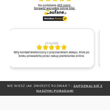
Na podstawie
453 opinii
.
Sprawdź wszystkie opinie
tutaj
.
30.03.2026
po
Bardzo dobry kontakt.!!!
NIE WIESZ JAK ZMIERZYĆ ROZMIAR ? -
ZAPOZNAJ SIĘ Z
NASZYMI PORADAMI