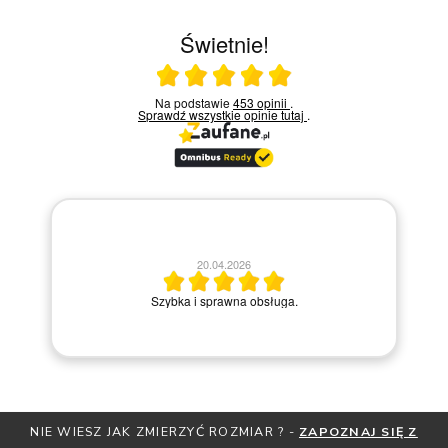
Świetnie!
Ocena średnia 5 na 5
Na podstawie
453 opinii
.
Sprawdź wszystkie opinie
tutaj
.
20.04.2026
M
Szybka i sprawna obsługa.
NIE WIESZ JAK ZMIERZYĆ ROZMIAR ? -
ZAPOZNAJ SIĘ Z