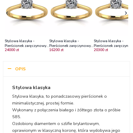
Stylowa klasyka -
Stylowa klasyka -
Stylowa klasyka -
Pierścionek zaręczynowy z
Pierścionek zaręczynowy z
Pierścionek zaręczynow
24000 zł
16200 zł
20300 zł
dwukolorowego złota z
żółtego i białego złota z
dwukolorowego złota 
diamentem VS2/G
diamentem i rubinem
diamentem SI2/E
OPIS
Stylowa klasyka
Stylowa klasyka, to ponadczasowy pierścionek o
minimalistycznej, prostej formie.
Wykonany z połączenia białego i żółtego złota o próbie
585.
Ozdobiony diamentem o szlifie brylantowym,
oprawionym w klasyczną koronę, która wydobywa jego