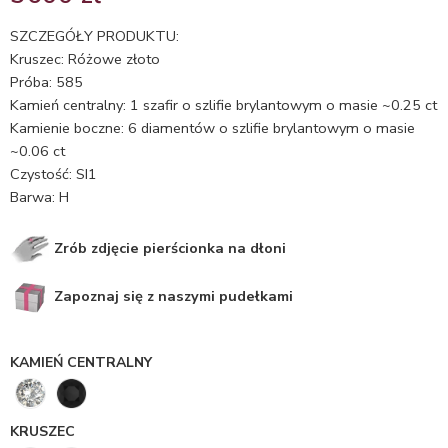
5.00
na 5
na
SZCZEGÓŁY PRODUKTU:
podstawie
Kruszec: Różowe złoto
oceny
Próba: 585
klienta
Kamień centralny: 1 szafir o szlifie brylantowym o masie ~0.25 ct
Kamienie boczne: 6 diamentów o szlifie brylantowym o masie
~0.06 ct
Czystość: SI1
Barwa: H
Zrób zdjęcie pierścionka na dłoni
Zapoznaj się z naszymi pudełkami
KAMIEŃ CENTRALNY
KRUSZEC