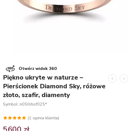
Otwórz widok 360
Piękno ukryte w naturze –
Pierścionek Diamond Sky, różowe
złoto, szafir, diamenty
Symbol: n050rbsf025*
(
1
opinia klienta)
Oceniony
1
5600
zł