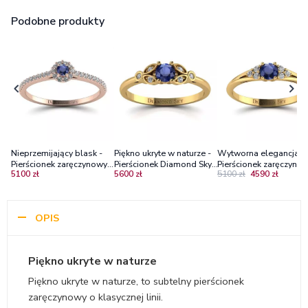
Podobne produkty
Nieprzemijający blask -
Piękno ukryte w naturze -
Wytworna elegancja -
Pierścionek zaręczynowy z
Pierścionek Diamond Sky,
Pierścionek zaręczynow
5100 zł
5600 zł
5100 zł
4590 zł
różowego złota z
żółte złoto, szafir,
żółtego złota z szafire
szafirem i diamentami
diamenty
diamentami
OPIS
Piękno ukryte w naturze
Piękno ukryte w naturze, to subtelny pierścionek
zaręczynowy o klasycznej linii.