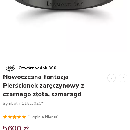
Otwórz widok 360
Nowoczesna fantazja –
Pierścionek zaręczynowy z
czarnego złota, szmaragd
Symbol: n115cs020*
(
1
opinia klienta)
Oceniony
1
5600
zł