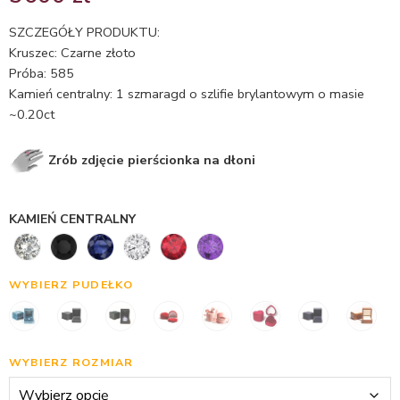
5.00
na 5
na
SZCZEGÓŁY PRODUKTU:
podstawie
Kruszec: Czarne złoto
oceny
Próba: 585
klienta
Kamień centralny: 1 szmaragd o szlifie brylantowym o masie
~0.20ct
Zrób zdjęcie pierścionka na dłoni
KAMIEŃ CENTRALNY
WYBIERZ PUDEŁKO
WYBIERZ ROZMIAR