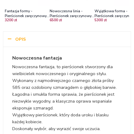
Fantazja formy -
Nowoczesna linia -
Wyjątkowa forma -
Pierścionek zaręczynowy
Pierścionek zaręczynowy z
Pierścionek zaręczynow
3200 zł
6500 zł
5300 zł
Diamond Sky, czarne
czarnego złota, szmaragd
czarnego złota ze
złoto, szmaragdy
szmaragdem
OPIS
Nowoczesna fantazja
Nowoczesna fantazja, to pierścionek stworzony dla
wielbicielek nowoczesnego i oryginalnego stylu.
Wykonany z najmodniejszego czarnego złota próby
585 oraz ozdobiony szmaragdem o głębokiej barwie.
Łagodna i smukła forma sprawia, że pierścionek jest
niezwykle wygodny, a klasyczna oprawa wspaniale
eksponuje szmaragd.
Wyjątkowy pierścionek, który doda uroku i blasku
każdej kobiecie.
Doskonały wybór, aby wyrazić swoje uczucia.