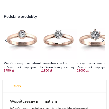
Podobne produkty
Współczesny minimalizm
Diamentowy urok -
Klasyczny minimalizm 
- Pierścionek zaręczynowy
Pierścionek zaręczynowy
Pierścionek zaręczynow
5750 zł
11800 zł
21000 zł
Diamond Sky z różowego
Diamond Sky z różowego
różowego złota z
złota z diamentem
oraz z białego złota z
diamentem 0,50 ct
brylantem
OPIS
Współczesny minimalizm
Współczesny minimalizm, to niezwykle elegancki