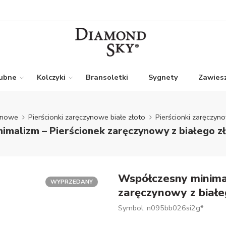
lubne
Kolczyki
Bransoletki
Sygnety
Zawiesz
zynowe
Pierścionki zaręczynowe białe złoto
Pierścionki zaręczyn
imalizm – Pierścionek zaręczynowy z białego z
Współczesny minimal
WYPRZEDANY
zaręczynowy z białe
Symbol: n095bb026si2g*