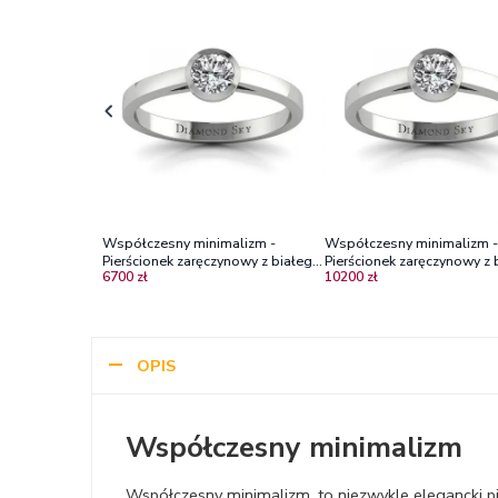
Współczesny minimalizm -
Współczesny minimalizm -
Pierścionek zaręczynowy z białego
Pierścionek zaręczynowy z 
6700 zł
10200 zł
złota z diamentem
złota z diamentem
OPIS
Współczesny minimalizm
Współczesny minimalizm, to niezwykle elegancki pi