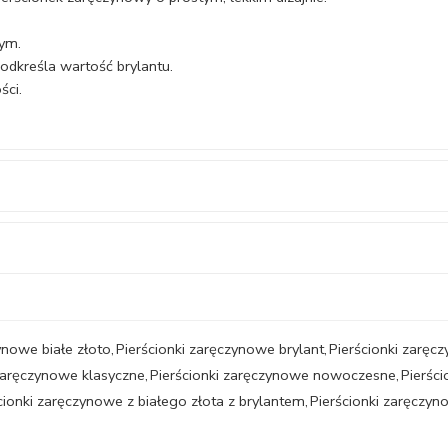
wym.
odkreśla wartość brylantu.
ści.
ynowe białe złoto
,
Pierścionki zaręczynowe brylant
,
Pierścionki zaręc
 zaręczynowe klasyczne
,
Pierścionki zaręczynowe nowoczesne
,
Pierśc
cionki zaręczynowe z białego złota z brylantem
,
Pierścionki zaręczyn