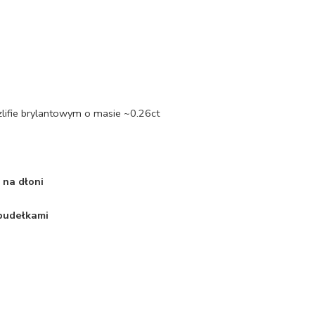
zlifie brylantowym o masie ~0.26ct
 na dłoni
 pudełkami