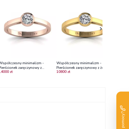
Współcze
Pierścio
5400 zł
złota z 
Współczesny minimalizm -
Współczesny minimalizm -
Pierścionek zaręczynowy z
Pierścionek zaręczynowy z żółtego
14000 zł
10800 zł
różowego złota z diamentem
złota z diamentem