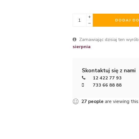
DODAJ D
Zamawiając dzisiaj ten wyrób
sierpnia
Skontaktuj się z nami
12 422 77 93
733 66 88 88
27
people
are viewing this