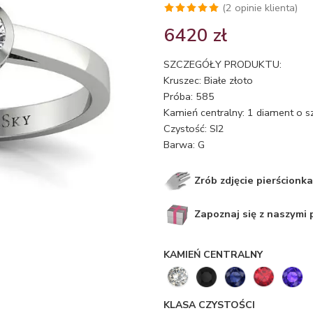
(
2
opinie klienta)
Oceniony
2
6420
zł
5.00
na 5
na
SZCZEGÓŁY PRODUKTU:
podstawie
Kruszec: Białe złoto
ocen
Próba: 585
klientów
Kamień centralny: 1 diament o s
Czystość: SI2
Barwa: G
Zrób zdjęcie pierścionka
Zapoznaj się z naszymi
KAMIEŃ CENTRALNY
KLASA CZYSTOŚCI