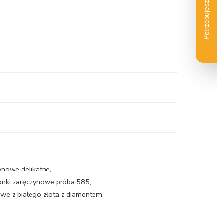
zynowe delikatne
,
ionki zaręczynowe próba 585
,
owe z białego złota z diamentem
,