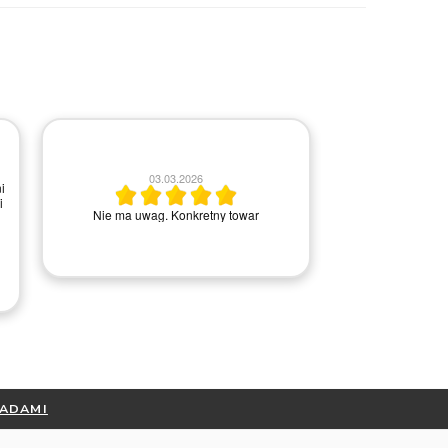
20.06.2026
026
Wszystko ok, bardzo pomocna obsługa w
kretny towar
kontakcie telefonicznym.
RADAMI