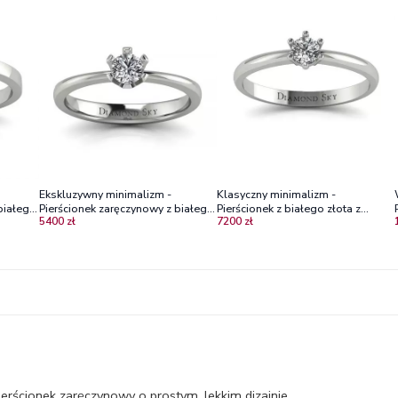
Ekskluzywny minimalizm -
Klasyczny minimalizm -
białego
Pierścionek zaręczynowy z białego
Pierścionek z białego złota z
5400 zł
7200 zł
złota z diamentem
diamentem
erścionek zaręczynowy o prostym, lekkim dizajnie.