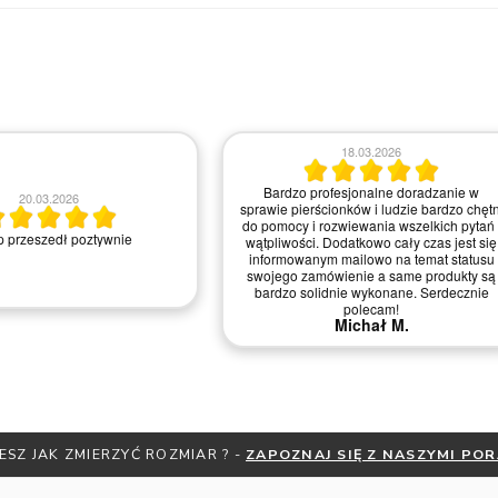
18.03.2026
Bardzo profesjonalne doradzanie w
03.03.2
sprawie pierścionków i ludzie bardzo chętni
do pomocy i rozwiewania wszelkich pytań i
Nie ma uwag. Kon
wątpliwości. Dodatkowo cały czas jest się
informowanym mailowo na temat statusu
swojego zamówienie a same produkty są
bardzo solidnie wykonane. Serdecznie
polecam!
Michał M.
ESZ JAK ZMIERZYĆ ROZMIAR ? -
ZAPOZNAJ SIĘ Z NASZYMI PO