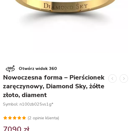
Otwórz widok 360
Nowoczesna forma – Pierścionek
zaręczynowy, Diamond Sky, żółte
złoto, diament
Symbol: n100zb025vs1g*
(
2
opinie klienta)
Oceniony
2
7090
zł