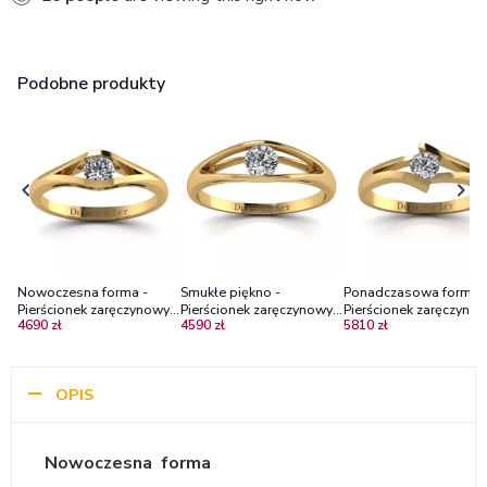
Podobne produkty
Nowoczesna forma -
Smukłe piękno -
Ponadczasowa forma 
Pierścionek zaręczynowy
Pierścionek zaręczynowy z
Pierścionek zaręczynow
4690 zł
4590 zł
5810 zł
Diamond Sky, żółte złoto,
żółtego złota z brylantem
żółtego złota z brylan
diament
P1/H
Si1/H
OPIS
Nowoczesna forma