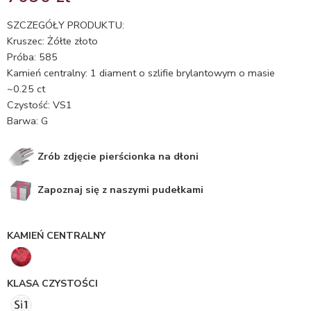
5.00
na 5
na
SZCZEGÓŁY PRODUKTU:
podstawie
Kruszec: Żółte złoto
ocen
Próba: 585
klientów
Kamień centralny: 1 diament o szlifie brylantowym o masie
~0.25 ct
Czystość: VS1
Barwa: G
Zrób zdjęcie pierścionka na dłoni
Zapoznaj się z naszymi pudełkami
KAMIEŃ CENTRALNY
KLASA CZYSTOŚCI