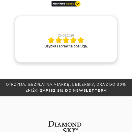
20.04.2026
M
Szybka i sprawna obsługa.
OTRZYMAJ BEZPŁATNĄ MIARKĘ JUBILERSKĄ ORAZ DO 30%
ZNIŻKI
ZAPISZ SIĘ DO NEWSLETTERA