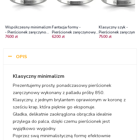
Współczesny minimalizm
Fantazja formy -
Klasyczny szyk -
- Pierścionek zaręczynowy
Pierścionek zaręczynowy,
Pierścionek zaręczynow
7600 zł
6200 zł
7500 zł
z palladu z diamentem
Diamond Sky, pallad,
palladu z diamentem
brylant
Si2/H
OPIS
Klasyczny minimalizm
Prezentujemy prosty, ponadczasowy pierścionek
zaręczynowy wykonany z palladu próby 850.
Klasyczny, z jednym brylantem oprawionym w koronę z
sześciu krap, która pięknie go eksponuje.
Gładka, delikatnie zaokrąglona obrączka idealnie
przylega do palca, dzięki czemu pierścionek jest
wyjątkowo wygodny.
Poprzez swą minimalistyczną formę efektownie