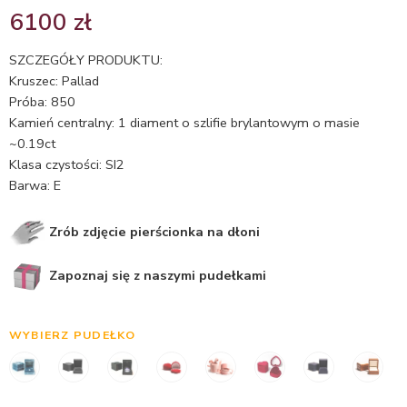
Oceniony
1
6100
zł
5.00
na 5
na
SZCZEGÓŁY PRODUKTU:
podstawie
Kruszec: Pallad
oceny
Próba: 850
klienta
Kamień centralny: 1 diament o szlifie brylantowym o masie
~0.19ct
Klasa czystości: SI2
Barwa: E
Zrób zdjęcie pierścionka na dłoni
Zapoznaj się z naszymi pudełkami
WYBIERZ PUDEŁKO