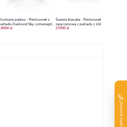
Dostojne piękno - Pierścionek z
Świeża klasyka - Pierścionek
palladu Diamond Sky, szmaragd,
zaręczynowy z palladu z żółtym
18000 zł
37000 zł
diamenty
diamentem i brylantami