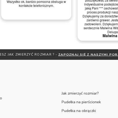
podziękować za świetną komunikację,
, bardzo pomocna obsługa w
indywidualne podejście oraz życzliwość
akcie telefonicznym.
jaką Pani *** cechowała się przez cały
proces produkcji naszych obrączek.
Dziękujemy za doradztwo! Wyszły piękne,
zarówno grawer. Jesteśmy ogromnie
zadowoleni. Dziękujemy i pozdrawiamy
serdecznie Malwina Wiśniewska Łukasz
Deluga
Malwina W.
ESZ JAK ZMIERZYĆ ROZMIAR ? -
ZAPOZNAJ SIĘ Z NASZYMI PO
Jak zmierzyć rozmiar?
to
Pudełka na pierścionek
Pudełka na obrączki