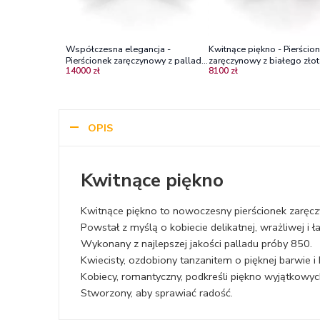
Współczesna elegancja -
Kwitnące piękno - Pierścio
Pierścionek zaręczynowy z palladu
zaręczynowy z białego złot
14000 zł
8100 zł
z tanzanitem i brylantami
tanzanitem i diamentami
OPIS
Kwitnące piękno
Kwitnące piękno to nowoczesny pierścionek zaręczy
Powstał z myślą o kobiecie delikatnej, wrażliwej i ł
Wykonany z najlepszej jakości palladu próby 850.
Kwiecisty, ozdobiony tanzanitem o pięknej barwie i
Kobiecy, romantyczny, podkreśli piękno wyjątkow
Stworzony, aby sprawiać radość.