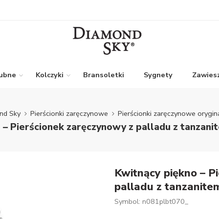
lubne
Kolczyki
Bransoletki
Sygnety
Zawiesz
nd Sky
Pierścionki zaręczynowe
Pierścionki zaręczynowe orygin
 – Pierścionek zaręczynowy z palladu z tanzani
Kwitnący piękno – P
palladu z tanzanite
Symbol: n081plbt070_