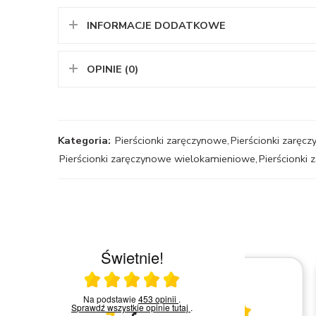
INFORMACJE DODATKOWE
OPINIE (0)
Kategoria:
Pierścionki zaręczynowe
,
Pierścionki zaręcz
Pierścionki zaręczynowe wielokamieniowe
,
Pierścionki
Świetnie!
Ocena średnia 5 na 5
 w
Na podstawie
453 opinii
.
03.03.2026
chętni
Sprawdź wszystkie opinie
tutaj
.