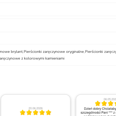
ynowe brylant
,
Pierścionki zaręczynowe oryginalne
,
Pierścionki zaręc
 zaręczynowe z kolorowymi kamieniami
06.05.2026
20.06.2026
Dzień dobry Chciałabym Państwu a w
szczególności Pani *** z salonu z Krakow