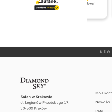
ytań i
Wszystko ok
Nie ma uwag. Konkretny towar
t się
kont
tusu
y są
nie
NIE WI
Moje kon
Salon w Krakowie
Nowości
ul. Legionów Piłsudskiego 17,
30-509 Kraków
Raty