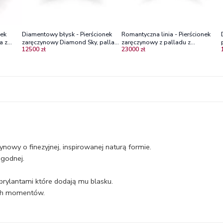
nek
Diamentowy błysk - Pierścionek
Romantyczna linia - Pierścionek
a z
zaręczynowy Diamond Sky, pallad,
zaręczynowy z palladu z
12500 zł
23000 zł
brylanty
diamentami
nowy o finezyjnej, inspirowanej naturą formie.
agodnej.
 brylantami które dodają mu blasku.
ych momentów.