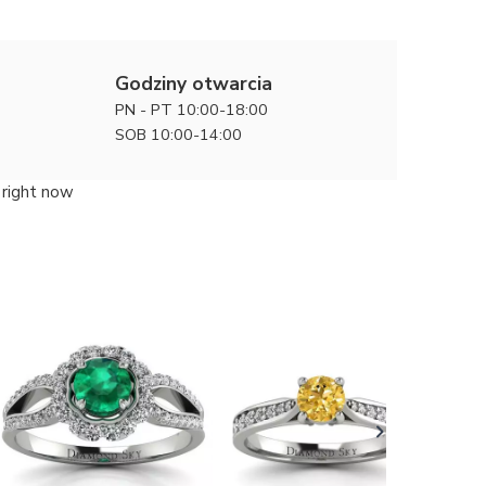
Godziny otwarcia
PN - PT 10:00-18:00
SOB 10:00-14:00
 right now
Pełen wdz
zaręczyn
11500 zł
diament