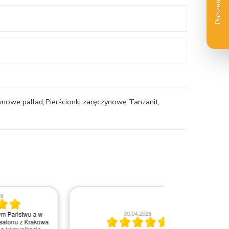
zynowe pallad
,
Pierścionki zaręczynowe Tanzanit
,
30.04.2026
2
a