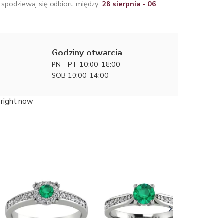
 spodziewaj się odbioru między:
28 sierpnia - 06
Godziny otwarcia
PN - PT 10:00-18:00
SOB 10:00-14:00
 right now
Kwitnące
zaręczyn
13500 zł
diament