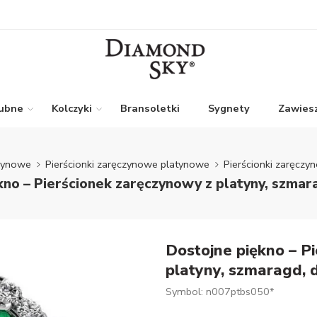
lubne
Kolczyki
Bransoletki
Sygnety
Zawiesz
czynowe
Pierścionki zaręczynowe platynowe
Pierścionki zaręcz
kno – Pierścionek zaręczynowy z platyny, szmar
Dostojne piękno – P
platyny, szmaragd, 
Symbol: n007ptbs050*