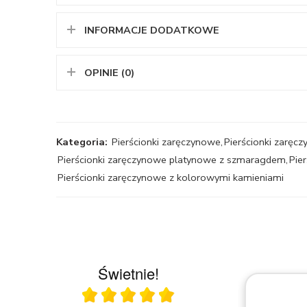
INFORMACJE DODATKOWE
OPINIE (0)
Kategoria:
Pierścionki zaręczynowe
,
Pierścionki zarę
Pierścionki zaręczynowe platynowe z szmaragdem
,
Pie
Pierścionki zaręczynowe z kolorowymi kamieniami
Świetnie!
Ocena średnia 5 na 5
23.03.2026