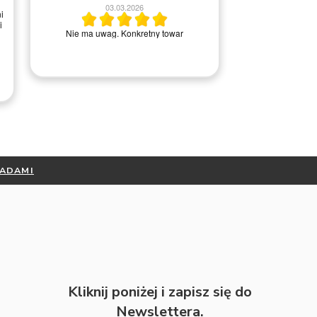
20.06.2026
03.03.2026
Wszystko ok, bardzo pomocna obs
Nie ma uwag. Konkretny towar
kontakcie telefonicznym.
RADAMI
Kliknij poniżej i zapisz się do
Newslettera.