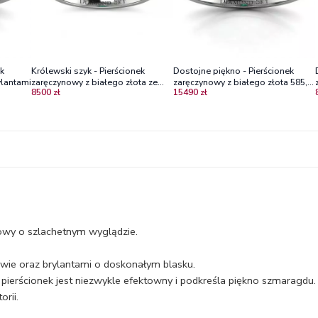
ek
Królewski szyk - Pierścionek
Dostojne piękno - Pierścionek
ylantami
zaręczynowy z białego złota ze
zaręczynowy z białego złota 585,
8500 zł
15490 zł
szmaragdem i brylantami
szmaragd, diamenty
owy o szlachetnym wyglądzie.
wie oraz brylantami o doskonałym blasku.
ierścionek jest niezwykle efektowny i podkreśla piękno szmaragdu.
orii.