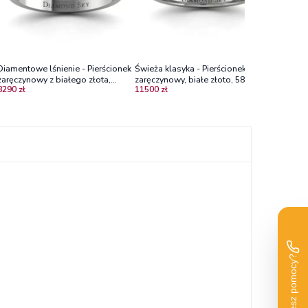
Diamentowe lśnienie - Pierścionek
Świeża klasyka - Pierścionek
zaręczynowy z białego złota,
zaręczynowy, białe złoto, 585,
8290 zł
11500 zł
diamenty, szmaragd
szmaragd, diamenty