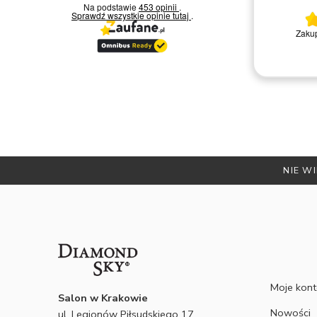
Na podstawie
453 opinii
.
20.03.2026
Sprawdź wszystkie opinie
tutaj
.
Bardzo miła i kompetentna obsługa.
Zakup przeszedł pozty
Polecam
Remigiusz D.
NIE WI
Moje kon
Salon w Krakowie
Nowości
ul. Legionów Piłsudskiego 17,