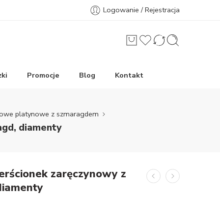
Logowanie / Rejestracja
ki
Promocje
Blog
Kontakt
ynowe platynowe z szmaragdem
agd, diamenty
ierścionek zaręczynowy z
diamenty