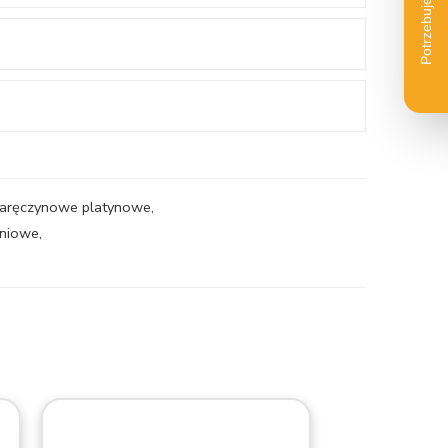
 zaręczynowe platynowe
,
eniowe
,