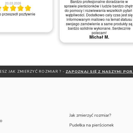
Bardzo profesjonalne doradzanie w
sprawie pierścionków i ludzie bardzo chętni
do pomocy i rozwiewania wszelkich pytań i
wnie
wątpliwości. Dodatkowo cały czas jest się
informowanym mailowo na temat statusu
swojego zamówienie a same produkty są
bardzo solidnie wykonane. Serdecznie
polecam!
Michał M.
ESZ JAK ZMIERZYĆ ROZMIAR ? -
ZAPOZNAJ SIĘ Z NASZYMI PO
Jak zmierzyć rozmiar?
to
Pudełka na pierścionek