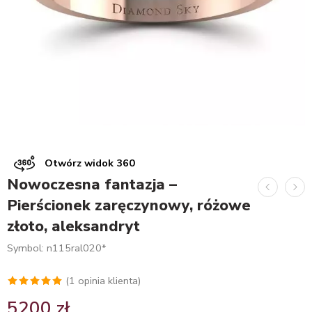
Otwórz widok 360
Nowoczesna fantazja –
Pierścionek zaręczynowy, różowe
złoto, aleksandryt
Symbol: n115ral020*
(
1
opinia klienta)
Oceniony
1
5200
zł