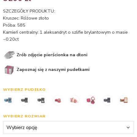
5.00
na 5
na
SZCZEGÓŁY PRODUKTU:
podstawie
Kruszec: Różowe złoto
oceny
Próba: 585
klienta
Kamień centralny: 1 aleksandryt o szlifie brylantowym o masie
~0.20ct
Zrób zdjęcie pierścionka na dłoni
Zapoznaj się z naszymi pudełkami
WYBIERZ PUDEŁKO
WYBIERZ ROZMIAR