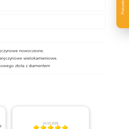
aręczynowe nowoczesne
,
 zaręczynowe wielokamieniowe
,
óżowego złota z diamentem
30.04.2026
2
a