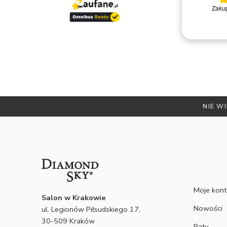
ytań i
Wszystko ok
Nie ma uwag. Konkretny towar
t się
kont
tusu
y są
nie
NIE WI
Moje kon
Salon w Krakowie
Nowości
ul. Legionów Piłsudskiego 17,
30-509 Kraków
Raty