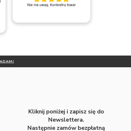
Fantastyczny salon - polecam
Szybka i 
Dariusz U.
RADAMI
Kliknij poniżej i zapisz się do
Newslettera.
Następnie zamów bezpłatną