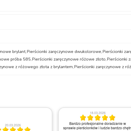
ynowe brylant
,
Pierścionki zaręczynowe dwukolorowe
,
Pierścionki z
ynowe próba 585
,
Pierścionki zaręczynowe różowe złoto
,
Pierścionki
czynowe z różowego złota z brylantem
,
Pierścionki zaręczynowe z r
06.05.2026
20.06.2026
Dzień dobry Chciałabym Państwu a w
szczególności Pani *** z salonu z Krakow