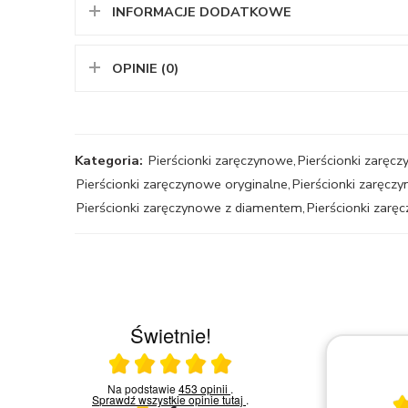
INFORMACJE DODATKOWE
OPINIE (0)
Kategoria:
Pierścionki zaręczynowe
,
Pierścionki zaręcz
Pierścionki zaręczynowe oryginalne
,
Pierścionki zaręcz
Pierścionki zaręczynowe z diamentem
,
Pierścionki zarę
Świetnie!
Ocena średnia 5 na 5
 w
Na podstawie
453 opinii
.
03.03.2026
chętni
Sprawdź wszystkie opinie
tutaj
.