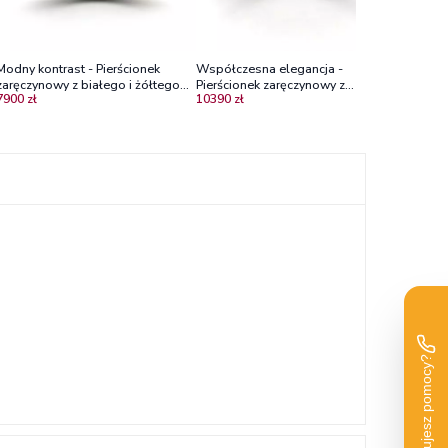
Modny kontrast - Pierścionek
Współczesna elegancja -
zaręczynowy z białego i żółtego
Pierścionek zaręczynowy z
7900 zł
10390 zł
złota z brylantami
różowego złota z diamentami