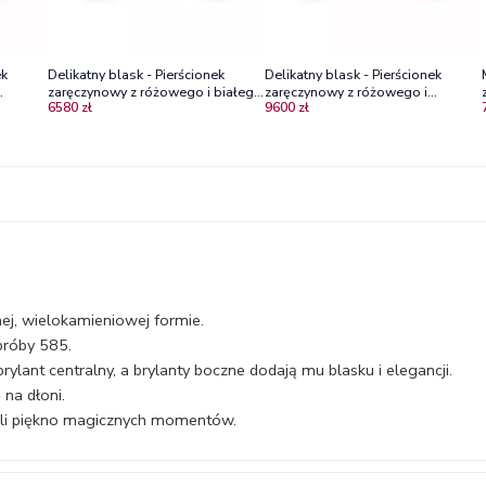
ek
Delikatny blask - Pierścionek
Delikatny blask - Pierścionek
zaręczynowy z różowego i białego
zaręczynowy z różowego i
6580 zł
9600 zł
mi
złota z diamentami
czarnego złota z diamentami
ej, wielokamieniowej formie.
próby 585.
ylant centralny, a brylanty boczne dodają mu blasku i elegancji.
 na dłoni.
śli piękno magicznych momentów.