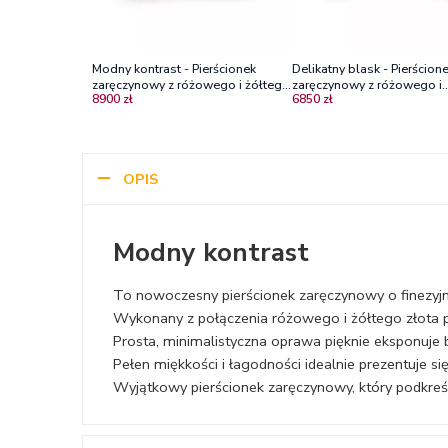
Modny kontrast - Pierścionek
Delikatny blask - Pierścion
zaręczynowy z różowego i żółtego
zaręczynowy z różowego i
8900 zł
6850 zł
złota z diamentami VS1/H
czarnego złota z diamenta
OPIS
Modny kontrast
To nowoczesny pierścionek zaręczynowy o finezyjn
Wykonany z połączenia różowego i żółtego złota 
Prosta, minimalistyczna oprawa pięknie eksponuje br
Pełen miękkości i łagodności idealnie prezentuje się
Wyjątkowy pierścionek zaręczynowy, który podkre