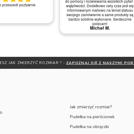
podziękować za świetną komunikację,
, bardzo pomocna obsługa w
indywidualne podejście oraz życzliwość
akcie telefonicznym.
jaką Pani *** cechowała się przez cały
proces produkcji naszych obrączek.
Dziękujemy za doradztwo! Wyszły piękne,
zarówno grawer. Jesteśmy ogromnie
zadowoleni. Dziękujemy i pozdrawiamy
serdecznie Malwina Wiśniewska Łukasz
Deluga
Malwina W.
ESZ JAK ZMIERZYĆ ROZMIAR ? -
ZAPOZNAJ SIĘ Z NASZYMI PO
Jak zmierzyć rozmiar?
to
Pudełka na pierścionek
Pudełka na obrączki