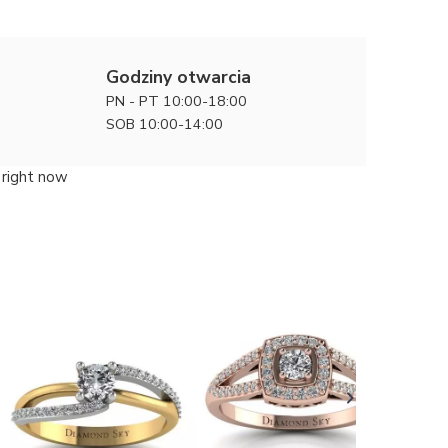
Godziny otwarcia
PN - PT 10:00-18:00
SOB 10:00-14:00
 right now
Wiosenny
zaręczy
8900 zł
złota z 