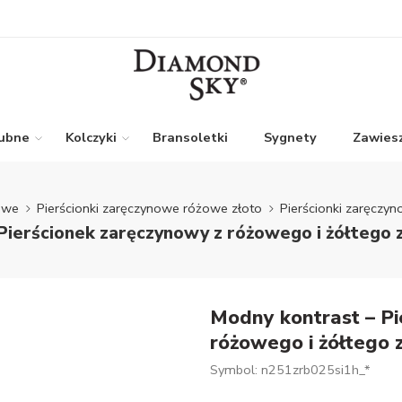
lubne
Kolczyki
Bransoletki
Sygnety
Zawiesz
nowe
Pierścionki zaręczynowe różowe złoto
Pierścionki zaręczy
Pierścionek zaręczynowy z różowego i żółtego 
Modny kontrast – Pi
różowego i żółtego 
Symbol: n251zrb025si1h_*