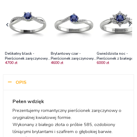
Delikatny blask -
Brylantowy czar -
Gwieździsta noc -
Pierścionek zaręczynowy z
Pierścionek zaręczynowy z
Pierścionek z białego
4700 zł
4600 zł
6000 zł
białego złota z szafirem i
białego złota z szafirem i
złota z szafirem i
diamentami
diamentami
diamentami
OPIS
Pełen wdzięk
Prezentujemy romantyczny pierścionek zaręczynowy o
oryginalnej kwiatowej formie.
Wykonany z białego złota o próbie 585, ozdobiony
lśniącymi brylantami i szafirem o głębokiej barwie.