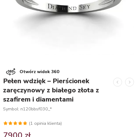
Otwórz widok 360
Pełen wdzięk – Pierścionek
zaręczynowy z białego złota z
szafirem i diamentami
Symbol: n120bbsf030_*
(
1
opinia klienta)
Oceniony
1
7900
zł