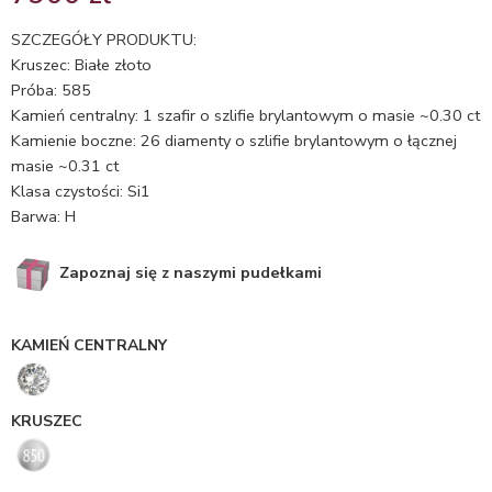
5.00
na 5
na
SZCZEGÓŁY PRODUKTU:
podstawie
Kruszec: Białe złoto
oceny
Próba: 585
klienta
Kamień centralny: 1 szafir o szlifie brylantowym o masie ~0.30 ct
Kamienie boczne: 26 diamenty o szlifie brylantowym o łącznej
masie ~0.31 ct
Klasa czystości: Si1
Barwa: H
Zapoznaj się z naszymi pudełkami
KAMIEŃ CENTRALNY
KRUSZEC