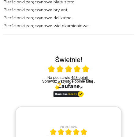
Pierścionki zaręczynowe białe złoto
,
Pierścionki zaręczynowe brylant
,
Pierścionki zaręczynowe delikatne
,
Pierścionki zaręczynowe wielokamieniowe
Świetnie!
Ocena średnia 5 na 5
Na podstawie
453 opinii
.
Sprawdź wszystkie opinie
tutaj
.
1
20.04.2026
Miły kontakt telefoniczn