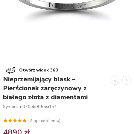
Otwórz widok 360
Nieprzemijający blask –
Pierścionek zaręczynowy z
białego złota z diamentami
Symbol: n070bb0055si1h*
(
2
opinie klienta)
Oceniony
2
4890
zł