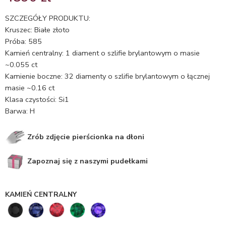
5.00
na 5
na
SZCZEGÓŁY PRODUKTU:
podstawie
Kruszec: Białe złoto
ocen
Próba: 585
klientów
Kamień centralny: 1 diament o szlifie brylantowym o masie
~0.055 ct
Kamienie boczne: 32 diamenty o szlifie brylantowym o łącznej
masie ~0.16 ct
Klasa czystości: Si1
Barwa: H
Zrób zdjęcie pierścionka na dłoni
Zapoznaj się z naszymi pudełkami
KAMIEŃ CENTRALNY