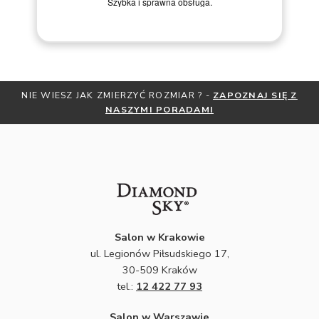
Szybka i sprawna obsługa.
kroku prowadziła prze
YĆ ROZMIAR ? -
ZAPOZNAJ SIĘ Z
OTRZYMAJ BEZPŁATNĄ MIA
YMI PORADAMI
ZNIŻKI
ZAPISZ S
Salon w Krakowie
ul. Legionów Piłsudskiego 17,
30-509 Kraków
tel.:
12 422 77 93
Salon w Warszawie