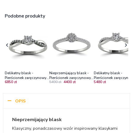
Podobne produkty
Delikatny blask -
Nieprzemijający blask -
Delikatny blask -
Pierścionek zaręczynowy z
Pierścionek zaręczynowy z
Pierścionek zaręczynow
6850 zł
5490 zł
4400 zł
5480 zł
białego i czarnego złota z
białego złota z
białego złota z
diamentami
diamentami, Diamond Sky
diamentami P1/H
OPIS
Nieprzemijający blask
Klasyczny, ponadczasowy wzór inspirowany klasykami