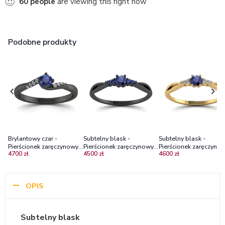
60
people
are viewing this right now
Podobne produkty
Brylantowy czar -
Subtelny blask -
Subtelny blask -
Pierścionek zaręczynowy z
Pierścionek zaręczynowy z
Pierścionek zaręczynow
4700 zł
4500 zł
4600 zł
czarnego złota z szafirem
czarnego złota z szafirami
żółtego złota z szafire
i diamentami
diamentami
OPIS
Subtelny blask