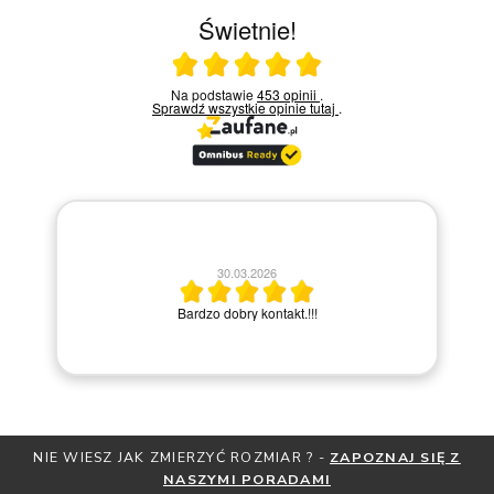
Świetnie!
Ocena średnia 5 na 5
Na podstawie
453 opinii
.
Sprawdź wszystkie opinie
tutaj
.
30.03.2026
po
Bardzo dobry kontakt.!!!
NIE WIESZ JAK ZMIERZYĆ ROZMIAR ? -
ZAPOZNAJ SIĘ Z
NASZYMI PORADAMI