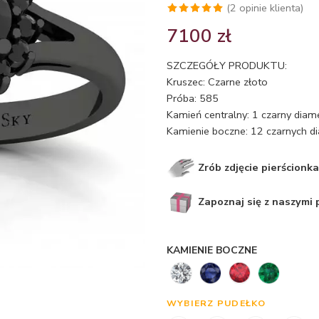
(
2
opinie klienta)
Oceniony
2
7100
zł
5.00
na 5
na
SZCZEGÓŁY PRODUKTU:
podstawie
Kruszec: Czarne złoto
ocen
Próba: 585
klientów
Kamień centralny: 1 czarny diam
Kamienie boczne: 12 czarnych d
Zrób zdjęcie pierścionka
Zapoznaj się z naszymi
KAMIENIE BOCZNE
WYBIERZ PUDEŁKO