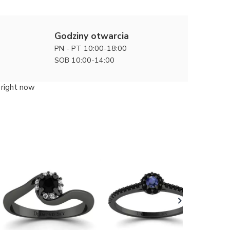
Godziny otwarcia
PN - PT 10:00-18:00
SOB 10:00-14:00
 right now
Piękno uk
Pierścio
5900 zł
czarnego
diament