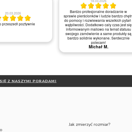
18.03.2026
Bardzo profesjonalne doradzanie w
20.03.2026
sprawie pierścionków i ludzie bardzo chętn
do pomocy i rozwiewania wszelkich pytań 
 przeszedł poztywnie
wątpliwości. Dodatkowo cały czas jest się
informowanym mailowo na temat statusu
swojego zamówienie a same produkty są
bardzo solidnie wykonane. Serdecznie
polecam!
Michał M.
ESZ JAK ZMIERZYĆ ROZMIAR ? -
ZAPOZNAJ SIĘ Z NASZYMI PO
Jak zmierzyć rozmiar?
to