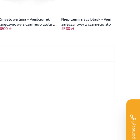
Zmysłowa linia - Pierścionek
Nieprzemijający blask - Pierścionek
zaręczynowy z czarnego złota z
zaręczynowy z czarnego złota z
6800 zł
4560 zł
czarnym diamentem i brylantami
szafirem i czarnymi diamentami