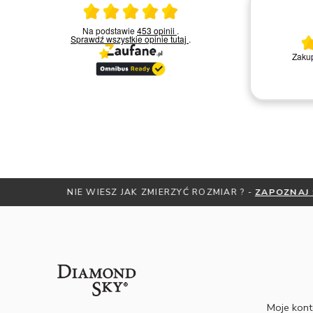
Ocena średnia 5 na 5
23.03.2026
Na podstawie
453 opinii
.
Sprawdź wszystkie opinie
tutaj
.
Bardzo miła i kompetentna obsługa.
Zakup
Polecam
Remigiusz D.
NIE WI
Moje kon