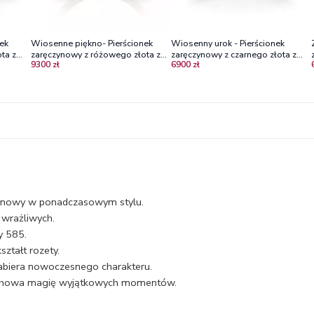
ek
Wiosenne piękno- Pierścionek
Wiosenny urok - Pierścionek
ta z
zaręczynowy z różowego złota z
zaręczynowy z czarnego złota z
9300 zł
6900 zł
czarnymi brylantami
czarnym diamentem i brylantami
zynowy w ponadczasowym stylu.
 wrażliwych.
y 585.
ztałt rozety.
nabiera nowoczesnego charakteru.
zachowa magię wyjątkowych momentów.