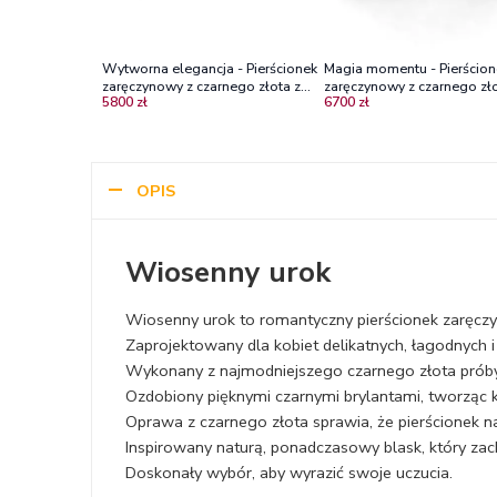
Wytworna elegancja - Pierścionek
Magia momentu - Pierścion
zaręczynowy z czarnego złota z
zaręczynowy z czarnego zło
5800 zł
6700 zł
czarnymi brylantami
czarnymi diamentami
OPIS
Wiosenny urok
Wiosenny urok to romantyczny pierścionek zaręc
Zaprojektowany dla kobiet delikatnych, łagodnych i
Wykonany z najmodniejszego czarnego złota prób
Ozdobiony pięknymi czarnymi brylantami, tworząc ks
Oprawa z czarnego złota sprawia, że pierścionek 
Inspirowany naturą, ponadczasowy blask, który 
Doskonały wybór, aby wyrazić swoje uczucia.