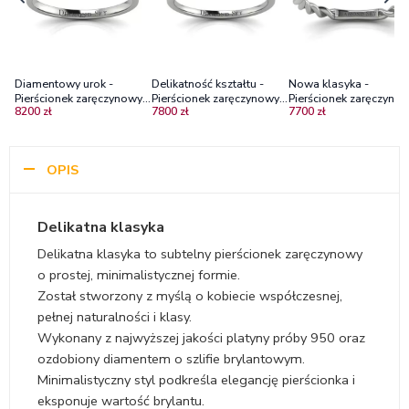
Diamentowy urok -
Delikatność kształtu -
Nowa klasyka -
Pierścionek zaręczynowy z
Pierścionek zaręczynowy z
Pierścionek zaręczynow
8200 zł
7800 zł
7700 zł
platyny z diamentem
platyny z brylantem
platyny z diamentem
VS1/F
OPIS
Delikatna klasyka
Delikatna klasyka to subtelny pierścionek zaręczynowy
o prostej, minimalistycznej formie.
Został stworzony z myślą o kobiecie współczesnej,
pełnej naturalności i klasy.
Wykonany z najwyższej jakości platyny próby 950 oraz
ozdobiony diamentem o szlifie brylantowym.
Minimalistyczny styl podkreśla elegancję pierścionka i
eksponuje wartość brylantu.