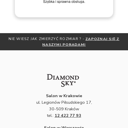
kroku prowadziła przez zakup pierścionka online.
NIE WIESZ JAK ZMIERZYĆ ROZMIAR ? -
ZAPOZNAJ SIĘ Z
OT
NASZYMI PORADAMI
Salon w Krakowie
ul. Legionów Piłsudskiego 17,
30-509 Kraków
tel.:
12 422 77 93
Salon w Warszawie