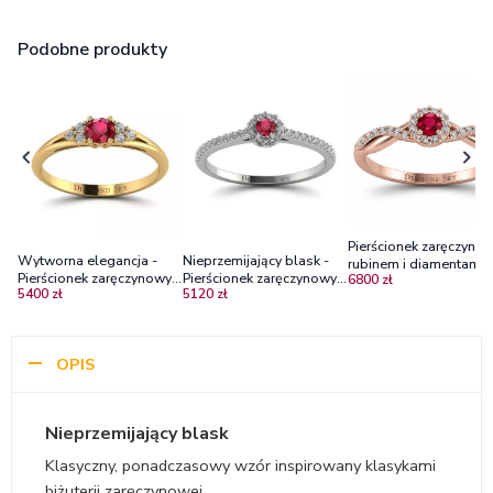
Podobne produkty
Pierścionek zaręczynow
Wytworna elegancja -
Nieprzemijający blask -
rubinem i diamentami–
Pierścionek zaręczynowy z
Pierścionek zaręczynowy
6800 zł
różowe złoto 585,
5400 zł
5120 zł
żółtego złota z rubinem i
Diamond Sky, białe złoto,
Rubinowa Elegancja H
diamentami
rubin, diamenty
OPIS
Nieprzemijający blask
Klasyczny, ponadczasowy wzór inspirowany klasykami
biżuterii zaręczynowej.