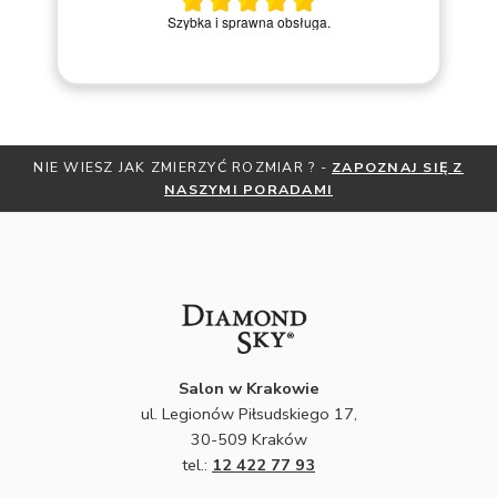
Miły kontakt telefoniczny z pracownikiem sklepu. Krok po
kroku prowadziła przez zakup pierścionka online.
ZMIERZYĆ ROZMIAR ? -
ZAPOZNAJ SIĘ Z
OTRZYMAJ BEZPŁATN
NASZYMI PORADAMI
ZNIŻKI
ZAP
Salon w Krakowie
ul. Legionów Piłsudskiego 17,
30-509 Kraków
tel.:
12 422 77 93