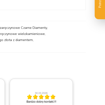
i zaręczynowe Czarne Diamenty
,
zaręczynowe wielokamieniowe
,
ego złota z diamentem
,
2
30.03.2026
Bardzo miła i
Bardzo dobry kontakt.!!!
Rem