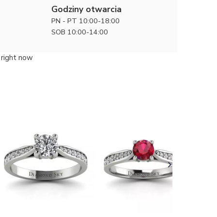
Godziny otwarcia
PN - PT 10:00-18:00
SOB 10:00-14:00
 right now
Królewsk
zaręczyn
62740 zł
diament