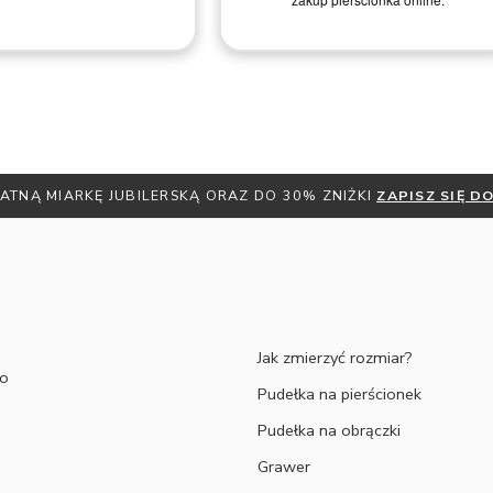
ATNĄ MIARKĘ JUBILERSKĄ ORAZ DO 30% ZNIŻKI
ZAPISZ SIĘ 
Jak zmierzyć rozmiar?
to
Pudełka na pierścionek
Pudełka na obrączki
Grawer