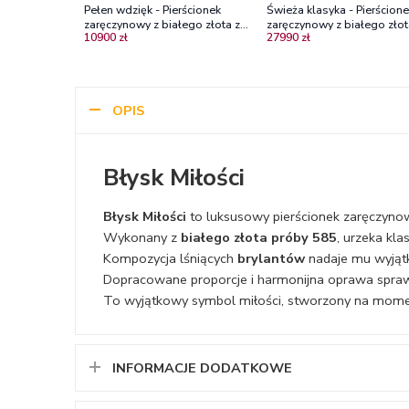
Pełen wdzięk - Pierścionek
Świeża klasyka - Pierścion
zaręczynowy z białego złota z
zaręczynowy z białego złot
10900 zł
27990 zł
diamentami
brylantami Vs2/G
OPIS
Błysk Miłości
Błysk Miłości
to luksusowy pierścionek zaręczynow
Wykonany z
białego złota próby 585
, urzeka kl
Kompozycja lśniących
brylantów
nadaje mu wyjątko
Dopracowane proporcje i harmonijna oprawa sprawi
To wyjątkowy symbol miłości, stworzony na momen
INFORMACJE DODATKOWE