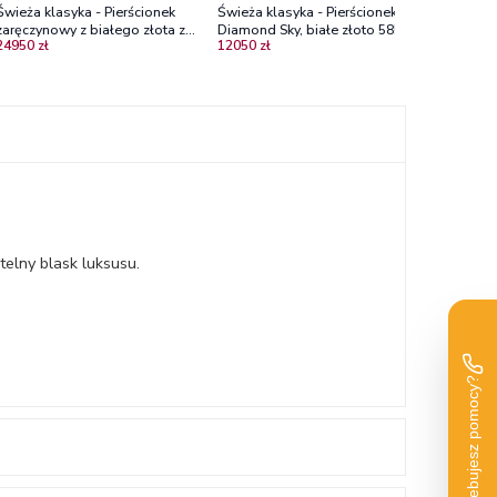
Świeża klasyka - Pierścionek
Świeża klasyka - Pierścionek
zaręczynowy z białego złota z
Diamond Sky, białe złoto 585,
24950 zł
12050 zł
brylantami Si1/H
rubin, diamenty
elny blask luksusu.