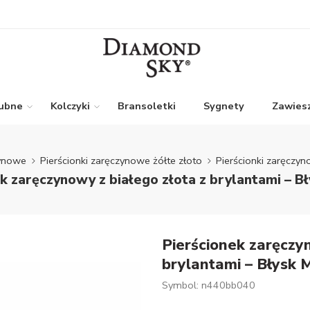
lubne
Kolczyki
Bransoletki
Sygnety
Zawiesz
zynowe
Pierścionki zaręczynowe żółte złoto
Pierścionki zaręczyn
k zaręczynowy z białego złota z brylantami – Bł
Pierścionek zaręczy
brylantami – Błysk M
Symbol: n440bb040