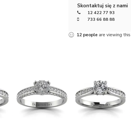
Skontaktuj się z nami
12 422 77 93
733 66 88 88
12
people
are viewing this