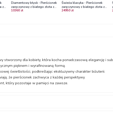
ek
Diamentowy błysk - Pierścionek
Świeża klasyka - Pierścionek
a z
zaręczynowy z białego złota z
zaręczynowy z białego złota z
10360 zł
24950 zł
diamentami
brylantami
y stworzony dla kobiety, która kocha ponadczasową elegancję i subt
asycznym pięknem i wyrafinowaną formą.
wej świetlistości, podkreślając ekskluzywny charakter biżuterii.
ają, że pierścionek zachwyca z każdej perspektywy.
t, który pozostaje w pamięci na zawsze.