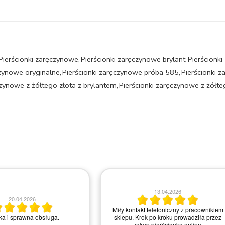
Pierścionki zaręczynowe
,
Pierścionki zaręczynowe brylant
,
Pierścionk
czynowe oryginalne
,
Pierścionki zaręczynowe próba 585
,
Pierścionki 
czynowe z żółtego złota z brylantem
,
Pierścionki zaręczynowe z żółt
13.04.2026
20.04.2026
Miły kontakt telefoniczny z pracownikiem
a i sprawna obsługa.
sklepu. Krok po kroku prowadziła przez
zakup pierścionka online.