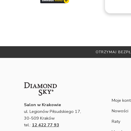
cały
k.
ękne,
ie
iamy
kasz
OTRZYMAJ BEZPŁ
Moje kon
Salon w Krakowie
Nowości
ul. Legionów Piłsudskiego 17,
30-509 Kraków
Raty
tel.:
12 422 77 93