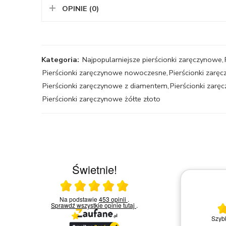
OPINIE (0)
Kategoria:
Najpopularniejsze pierścionki zaręczynowe
,
Pierścionki zaręczynowe nowoczesne
,
Pierścionki zarę
Pierścionki zaręczynowe z diamentem
,
Pierścionki zarę
Pierścionki zaręczynowe żółte złoto
Świetnie!
Ocena średnia 5 na 5
30.04.2026
a w
Na podstawie
453 opinii
.
akowa
Sprawdź wszystkie opinie
tutaj
.
ję,
Fantastyczny salon - polecam
Szybk
wość
Dariusz U.