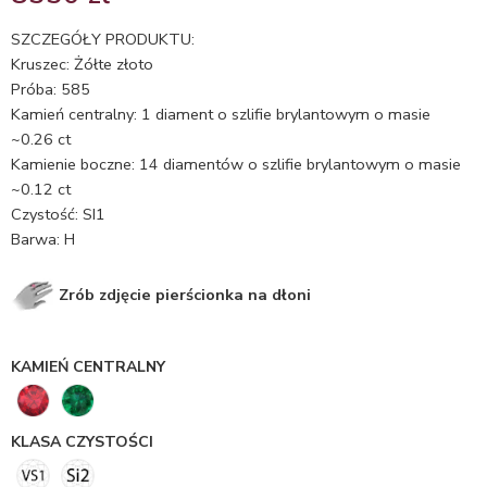
5.00
na 5
na
SZCZEGÓŁY PRODUKTU:
podstawie
Kruszec: Żółte złoto
ocen
Próba: 585
klientów
Kamień centralny: 1 diament o szlifie brylantowym o masie
~0.26 ct
Kamienie boczne: 14 diamentów o szlifie brylantowym o masie
~0.12 ct
Czystość: SI1
Barwa: H
Zrób zdjęcie pierścionka na dłoni
KAMIEŃ CENTRALNY
KLASA CZYSTOŚCI