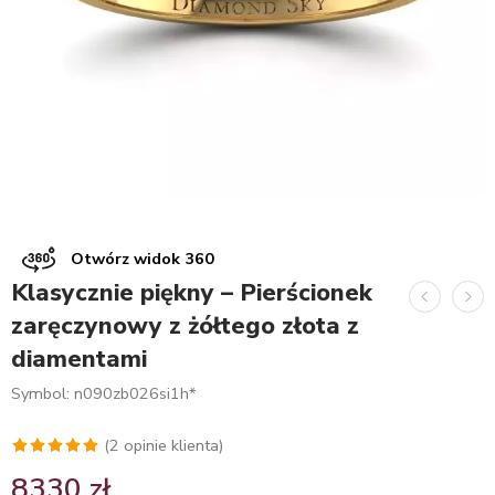
Otwórz widok 360
Klasycznie piękny – Pierścionek
zaręczynowy z żółtego złota z
diamentami
Symbol: n090zb026si1h*
(
2
opinie klienta)
Oceniony
2
8330
zł