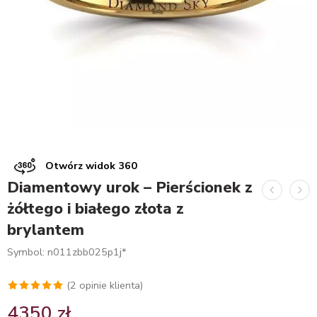
Otwórz widok 360
Diamentowy urok – Pierścionek z
żółtego i białego złota z
brylantem
Symbol: n011zbb025p1j*
(
2
opinie klienta)
Oceniony
2
4350
zł