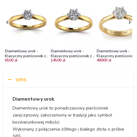
Diamentowy urok -
Diamentowy urok -
Diamentowy urok -
Klasyczny pierścionek z
Klasyczny pierścionek z
Klasyczny pierścionek 
6500 zł
14500 zł
48000 zł
żółtego i białego złota z
żółtego i białego złota z
żółtego i białego złota
diamentem
diamentem 0.44ct
diamentem 1.05ct
OPIS
Diamentowy urok
Diamentowy urok to ponadczasowy pierścionek
zaręczynowy, zakorzeniony w tradycji jako symbol
bezwarunkowej miłości.
Wykonany z połączenia żółtego i białego złota o próbie
585.