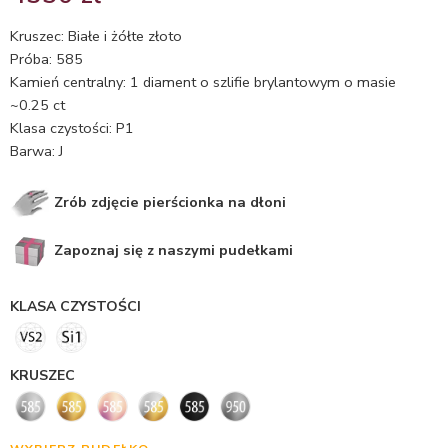
5.00
na 5
na
Kruszec: Białe i żółte złoto
podstawie
Próba: 585
ocen
Kamień centralny: 1 diament o szlifie brylantowym o masie
klientów
~0.25 ct
Klasa czystości: P1
Barwa: J
Zrób zdjęcie pierścionka na dłoni
Zapoznaj się z naszymi pudełkami
KLASA CZYSTOŚCI
KRUSZEC