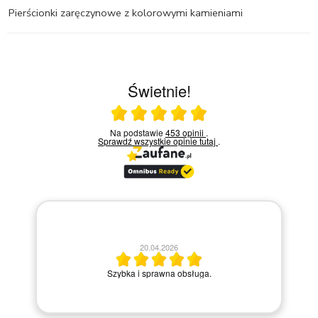
Pierścionki zaręczynowe z kolorowymi kamieniami
Świetnie!
Ocena średnia 5 na 5
Na podstawie
453 opinii
.
Sprawdź wszystkie opinie
tutaj
.
13.04.2026
20.04.2026
Miły kontakt telefoniczny z praco
bka i sprawna obsługa.
kroku prowadziła przez zakup 