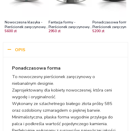
Nowoczesna klasyka -
Fantazja formy -
Ponadczasowa forma 
Pierścionek zaręczynowy
Pierścionek zaręczynowy z
Pierścionek zaręczynow
5600 zł
2950 zł
5200 zł
Diamond Sky, białe złoto,
białego złota ze
czarnego złota, Diamo
szmaragd
szmaragdami
Sky, szmaragd
OPIS
Ponadczasowa forma
To nowoczesny pierścionek zaręczynowy o
niebanalnym designie.
Zaprojektowany dla kobiety nowoczesnej, która ceni
wygodę i oryginalność.
Wykonany ze szlachetnego białego złota próby 585
oraz ozdobiony szmaragdem o pięknej barwie.
Minimalistyczna, płaska forma wygodnie przylega do
palca i podkreśla wartość pojedynczego kamienia.
Perfekcyjnie wykonany z surowców najwyższej jakości