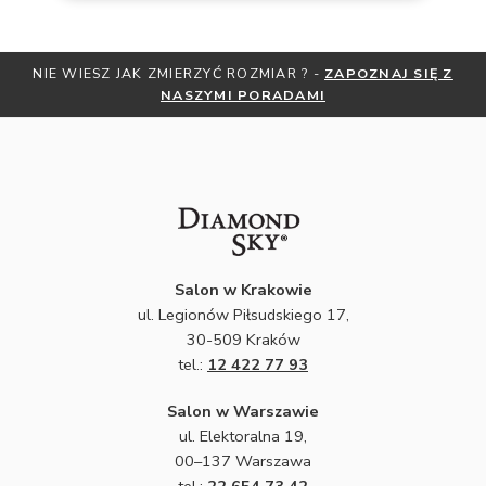
OZNAJ SIĘ Z
OTRZYMAJ BEZPŁATNĄ MIARKĘ JUBILERSKĄ O
ZNIŻKI
ZAPISZ SIĘ DO NEWSLETTE
Salon w Krakowie
ul. Legionów Piłsudskiego 17,
30-509 Kraków
tel.:
12 422 77 93
Salon w Warszawie
ul. Elektoralna 19,
00–137 Warszawa