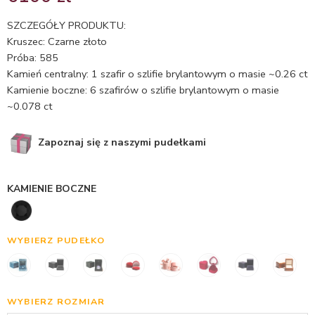
5.00
na 5
na
SZCZEGÓŁY PRODUKTU:
podstawie
Kruszec: Czarne złoto
oceny
Próba: 585
klienta
Kamień centralny: 1 szafir o szlifie brylantowym o masie ~0.26 ct
Kamienie boczne: 6 szafirów o szlifie brylantowym o masie
~0.078 ct
Zapoznaj się z naszymi pudełkami
KAMIENIE BOCZNE
WYBIERZ PUDEŁKO
WYBIERZ ROZMIAR