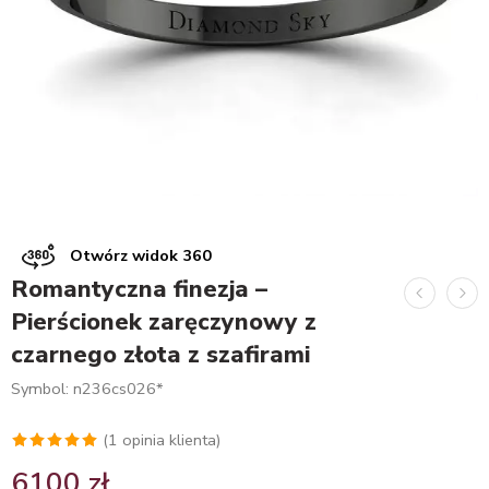
Otwórz widok 360
Romantyczna finezja –
Pierścionek zaręczynowy z
czarnego złota z szafirami
Symbol: n236cs026*
(
1
opinia klienta)
Oceniony
1
6100
zł