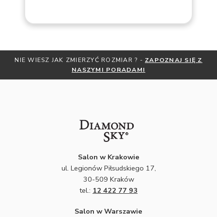
Ę Z
OTRZYMAJ BEZPŁATNĄ MIARKĘ JUBILERSKĄ ORAZ DO 3
ZNIŻKI
ZAPISZ SIĘ DO NEWSLETTERA
Salon w Krakowie
ul. Legionów Piłsudskiego 17,
30-509 Kraków
tel.:
12 422 77 93
Salon w Warszawie