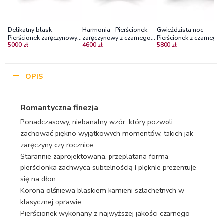
Delikatny blask -
Harmonia - Pierścionek
Gwieździsta noc -
Pierścionek zaręczynowy z
zaręczynowy z czarnego
Pierścionek z czarnego
5000 zł
4600 zł
5800 zł
czarnego złota z szafirami
złota z szafirami
złota z szafirami
OPIS
Romantyczna finezja
Ponadczasowy, niebanalny wzór, który pozwoli
zachować piękno wyjątkowych momentów, takich jak
zaręczyny czy rocznice.
Starannie zaprojektowana, przeplatana forma
pierścionka zachwyca subtelnością i pięknie prezentuje
się na dłoni.
Korona olśniewa blaskiem kamieni szlachetnych w
klasycznej oprawie.
Pierścionek wykonany z najwyższej jakości czarnego