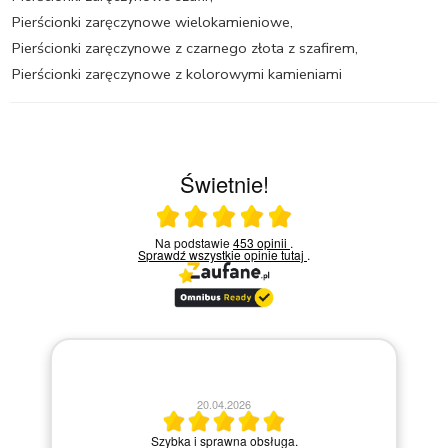
Pierścionki zaręczynowe wielokamieniowe
,
Pierścionki zaręczynowe z czarnego złota z szafirem
,
Pierścionki zaręczynowe z kolorowymi kamieniami
Świetnie!
Ocena średnia 5 na 5
Na podstawie
453 opinii
.
Sprawdź wszystkie opinie
tutaj
.
20.04.2026
M
Szybka i sprawna obsługa.