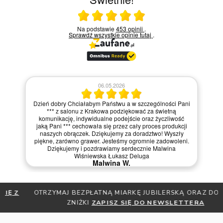
Ocena średnia 5 na 5
Na podstawie
453 opinii
.
Sprawdź wszystkie opinie
tutaj
.
06.05.2026
Dzień dobry Chciałabym Państwu a w szczególności Pani
*** z salonu z Krakowa podziękować za świetną
komunikację, indywidualne podejście oraz życzliwość
jaką Pani *** cechowała się przez cały proces produkcji
naszych obrączek. Dziękujemy za doradztwo! Wyszły
piękne, zarówno grawer. Jesteśmy ogromnie zadowoleni.
Dziękujemy i pozdrawiamy serdecznie Malwina
Wiśniewska Łukasz Deluga
Malwina W.
OTRZYMAJ BEZPŁATNĄ MIARKĘ JUBILERSKĄ ORAZ DO 30%
ZNIŻKI
ZAPISZ SIĘ DO NEWSLETTERA