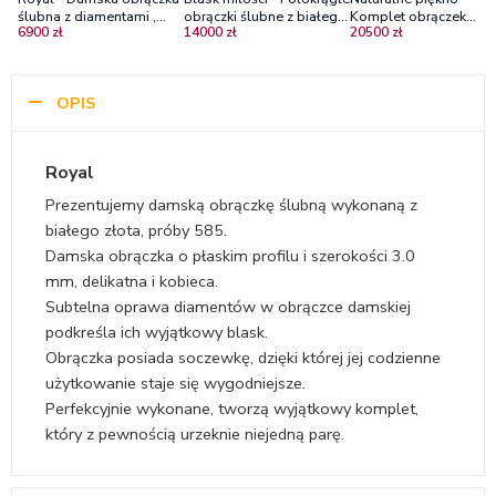
ślubna z diamentami ,
obrączki ślubne z białego
Komplet obrączek
6900 zł
14000 zł
20500 zł
Diamond Sky,białe złoto
złota z diamentami
ślubnych Diamond Sky 
białego złota z
diamentami
OPIS
Royal
Prezentujemy damską obrączkę ślubną wykonaną z
białego złota, próby 585.
Damska obrączka o płaskim profilu i szerokości 3.0
mm, delikatna i kobieca.
Subtelna oprawa diamentów w obrączce damskiej
podkreśla ich wyjątkowy blask.
Obrączka posiada soczewkę, dzięki której jej codzienne
użytkowanie staje się wygodniejsze.
Perfekcyjnie wykonane, tworzą wyjątkowy komplet,
który z pewnością urzeknie niejedną parę.