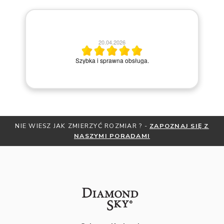
20.04.2026
M
Szybka i sprawna obsługa.
NIE WIESZ JAK ZMIERZYĆ ROZMIAR ? -
ZAPOZNAJ SIĘ Z
NASZYMI PORADAMI