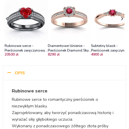
Rubinowe serce -
Diamentowe lśnienie -
Subtelny blask -
Pierścionek zaręczynowy z
Pierścionek Diamond Sky,
Pierścionek zaręczynow
20500 zł
8290 zł
4900 zł
czarnego złota z rubinem i
różowe złoto, diamenty,
różowego złota z rubi
diamentami
rubin
i brylantami
OPIS
Rubinowe serce
Rubinowe serce to romantyczny pierścionek o
niezwykłym blasku.
Zaprojektowany, aby tworzyć ponadczasową historię i
wyrażać siłę głębokiego uczucia.
Wykonany z ponadczasowego żółtego złota próby