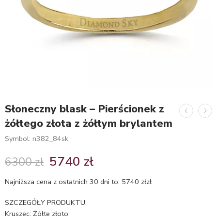
Słoneczny blask – Pierścionek z
żółtego złota z żółtym brylantem
Symbol: n382_84sk
5740
zł
6300
zł
Najniższa cena z ostatnich 30 dni to:
5740
zł
zł
SZCZEGÓŁY PRODUKTU:
Kruszec: Żółte złoto