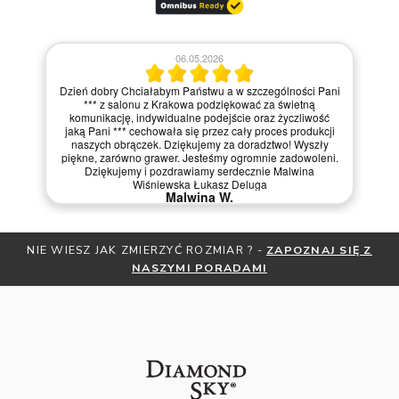
06.05.2026
Dzień dobry Chciałabym Państwu a w szczególności Pani
*** z salonu z Krakowa podziękować za świetną
komunikację, indywidualne podejście oraz życzliwość
jaką Pani *** cechowała się przez cały proces produkcji
naszych obrączek. Dziękujemy za doradztwo! Wyszły
piękne, zarówno grawer. Jesteśmy ogromnie zadowoleni.
Dziękujemy i pozdrawiamy serdecznie Malwina
Wiśniewska Łukasz Deluga
Malwina W.
ZMIERZYĆ ROZMIAR ? -
ZAPOZNAJ SIĘ Z
OTRZYMAJ BEZPŁATN
NASZYMI PORADAMI
ZNIŻKI
ZAP