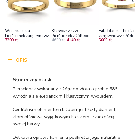
Wieczna Iskra -
Klasyczny szyk -
Fala blasku - Pierścion
Pierścionek zaręczynowy z
Pierścionek z żółtego
zaręczynowy z żółtego
7200 zł
4600 zł
4140 zł
5600 zł
żółtego złota z
złota z szafirem, Diamond
złota z rubinem
diamentem 0,20 ct
Sky
OPIS
Słoneczny blask
Pierścionek wykonany z żółtego złota o próbie 585
wyróżnia się eleganckim i klasycznym wyglądem.
Centralnym elementem biżuterii jest żółty diament,
który olśniewa wyjątkowym blaskiem i rzadkością
swojej barwy.
Delikatna oprawa kamienia podkreśla jego naturalne