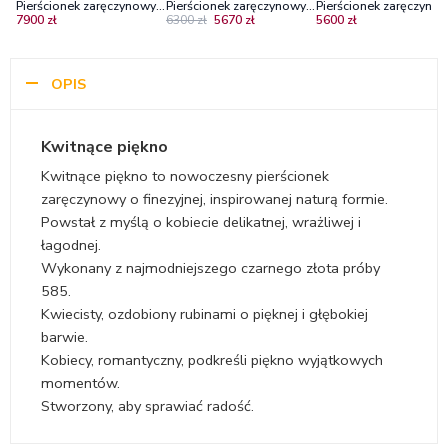
Pierścionek zaręczynowy z
Pierścionek zaręczynowy
Pierścionek zaręczynow
7900 zł
6300 zł
5670 zł
5600 zł
czarnego złota z rubinami
Diamond Sky, czarne
czarnego złota z rubin
złoto, rubiny.
OPIS
Kwitnące piękno
Kwitnące piękno to nowoczesny pierścionek
zaręczynowy o finezyjnej, inspirowanej naturą formie.
Powstał z myślą o kobiecie delikatnej, wrażliwej i
łagodnej.
Wykonany z najmodniejszego czarnego złota próby
585.
Kwiecisty, ozdobiony rubinami o pięknej i głębokiej
barwie.
Kobiecy, romantyczny, podkreśli piękno wyjątkowych
momentów.
Stworzony, aby sprawiać radość.