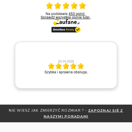
Ocena średnia 5 na 5
Na podstawie
453 opinii
.
Sprawdź wszystkie opinie
tutaj
.
1
20.04.2026
Miły kontakt telefoniczn
Szybka i sprawna obsługa.
kroku prowadziła prze
Z JAK ZMIERZYĆ ROZMIAR ? -
ZAPOZNAJ SIĘ Z
OTRZYMAJ BE
NASZYMI PORADAMI
ZNI