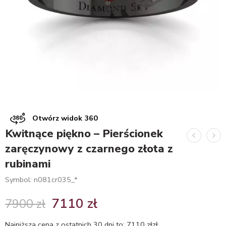
Otwórz widok 360
Kwitnące piękno – Pierścionek
zaręczynowy z czarnego złota z
rubinami
Symbol: n081cr035_*
7110
zł
7900
zł
Najniższa cena z ostatnich 30 dni to:
7110
zł
zł