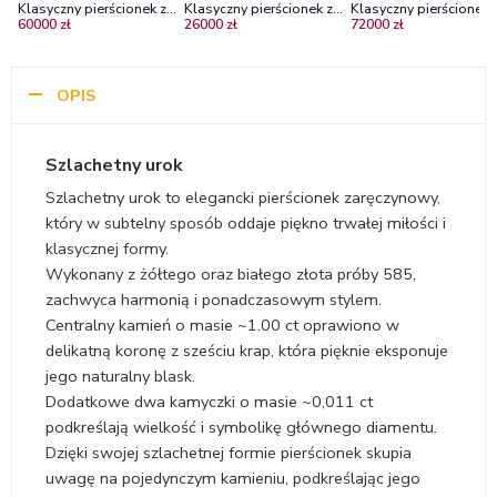
Klasyczny pierścionek z
Klasyczny pierścionek z
Klasyczny pierścionek 
60000 zł
26000 zł
72000 zł
białego i żółtego złota z
żółtego złota z czarnym
białego złota z
diamentem ~1.00ct
diamentem 1.00ct
diamentem ~1.00ct
OPIS
Szlachetny urok
Szlachetny urok to elegancki pierścionek zaręczynowy,
który w subtelny sposób oddaje piękno trwałej miłości i
klasycznej formy.
Wykonany z żółtego oraz białego złota próby 585,
zachwyca harmonią i ponadczasowym stylem.
Centralny kamień o masie ~1.00 ct oprawiono w
delikatną koronę z sześciu krap, która pięknie eksponuje
jego naturalny blask.
Dodatkowe dwa kamyczki o masie ~0,011 ct
podkreślają wielkość i symbolikę głównego diamentu.
Dzięki swojej szlachetnej formie pierścionek skupia
uwagę na pojedynczym kamieniu, podkreślając jego