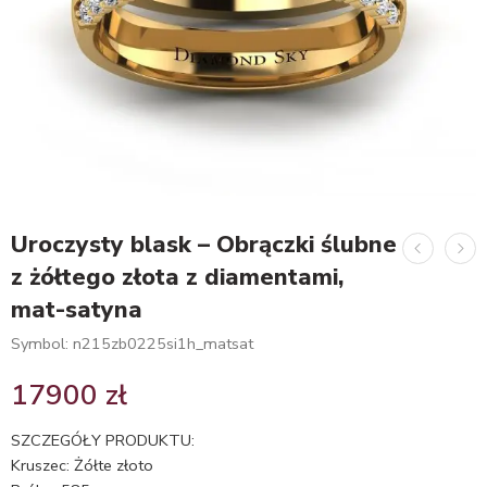
Uroczysty blask – Obrączki ślubne
z żółtego złota z diamentami,
mat-satyna
Symbol: n215zb0225si1h_matsat
17900
zł
SZCZEGÓŁY PRODUKTU:
Kruszec: Żółte złoto