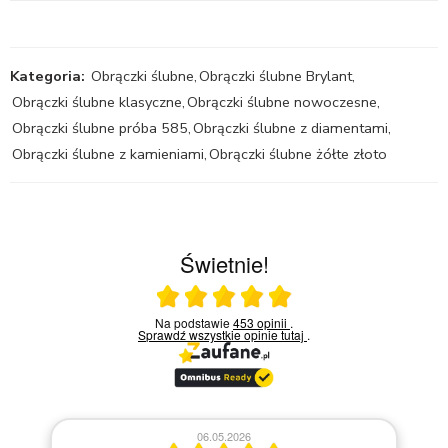
Kategoria:
Obrączki ślubne
,
Obrączki ślubne Brylant
,
Obrączki ślubne klasyczne
,
Obrączki ślubne nowoczesne
,
Obrączki ślubne próba 585
,
Obrączki ślubne z diamentami
,
Obrączki ślubne z kamieniami
,
Obrączki ślubne żółte złoto
Świetnie!
Ocena średnia 5 na 5
Na podstawie
453 opinii
.
Sprawdź wszystkie opinie
tutaj
.
06.05.2026