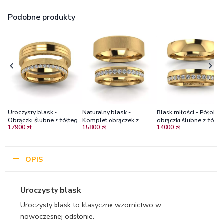
Podobne produkty
Uroczysty blask -
Naturalny blask -
Blask miłości - Półokr
Obrączki ślubne z żółtego
Komplet obrączek z
obrączki ślubne z żółt
17900 zł
15800 zł
14000 zł
złota z diamentami, mat
żółtego złota z
złota z brylantami, 4m
brylantami, 4mm, 6mm
4,5mm
OPIS
Uroczysty blask
Uroczysty blask to klasyczne wzornictwo w
nowoczesnej odsłonie.