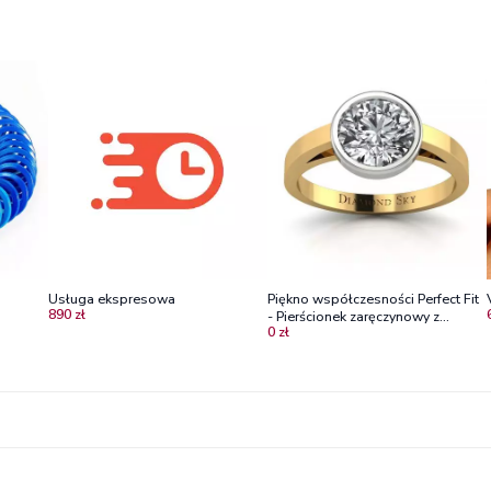
Usługa ekspresowa
Piękno współczesności Perfect Fit
890 zł
- Pierścionek zaręczynowy z
0 zł
żółtego i białego złota z
brylantem 1ct VVS2