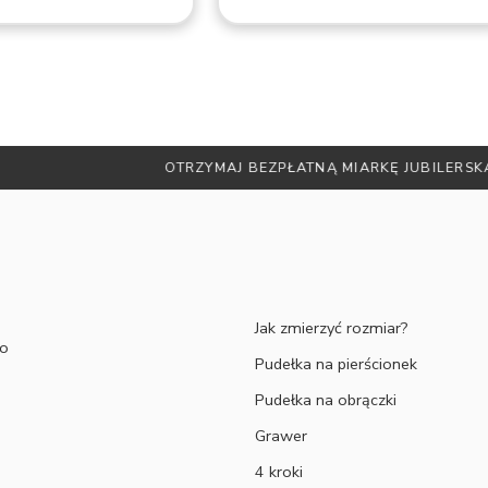
ATNĄ MIARKĘ JUBILERSKĄ ORAZ DO 30% ZNIŻKI
ZAPISZ SIĘ 
Jak zmierzyć rozmiar?
to
Pudełka na pierścionek
Pudełka na obrączki
Grawer
4 kroki