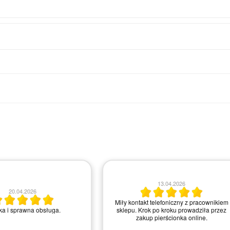
13.04.2026
20.04.2026
Miły kontakt telefoniczny z pracownikiem
a i sprawna obsługa.
sklepu. Krok po kroku prowadziła przez
zakup pierścionka online.