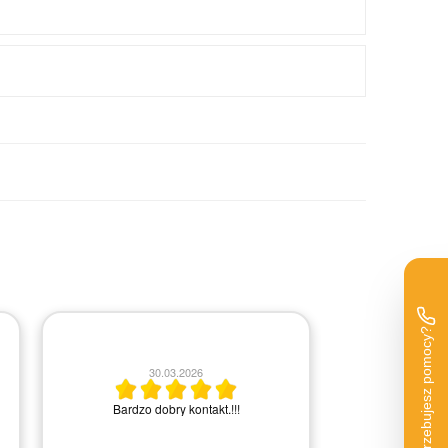
2
30.03.2026
Bardzo miła i
Bardzo dobry kontakt.!!!
Rem