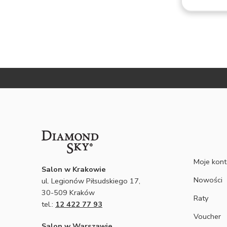
ękne,
ie
iamy
kasz
OTRZYMAJ BEZPŁ
Moje kon
Salon w Krakowie
Nowości
ul. Legionów Piłsudskiego 17,
30-509 Kraków
Raty
tel.:
12 422 77 93
Voucher
Salon w Warszawie