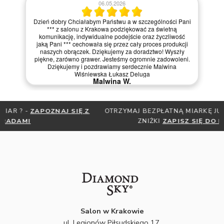
06.05.2026
Dzień dobry Chciałabym Państwu a w szczególności Pani
*** z salonu z Krakowa podziękować za świetną
komunikację, indywidualne podejście oraz życzliwość
jaką Pani *** cechowała się przez cały proces produkcji
naszych obrączek. Dziękujemy za doradztwo! Wyszły
piękne, zarówno grawer. Jesteśmy ogromnie zadowoleni.
Dziękujemy i pozdrawiamy serdecznie Malwina
Wiśniewska Łukasz Deluga
Malwina W.
OTRZYMAJ BEZPŁATNĄ MIARKĘ JUBILERSKĄ ORAZ DO 30%
ZNIŻKI
ZAPISZ SIĘ DO NEWSLETTERA
Salon w Krakowie
ul. Legionów Piłsudskiego 17,