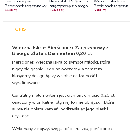
Diamentowy świt -
Nowy styl - Pierścionek
Wieczna obietnica -
Pierścionek zaręczynowy z
zaręczynowy z białego
Pierścionek zaręczynow
6600 zł
12400 zł
5300 zł
białego złota z
złota z diamentem
białego złota z
diamentem 0,25 ct
diamentem ~0,20 ct
OPIS
Wieczna Iskra– Pierścionek Zaręczynowy z
Białego Złota z Diamentem 0,20 ct
Pierścionek Wieczna Iskra to symbol miłości, która
nigdy nie gaśnie. Jego nowoczesny, a zarazem
klasyczny design łączy w sobie delikatność i
wyrafinowanie.
Centralnym elementem jest diament o masie 0.20 ct,
osadzony w unikalnej, płynnej formie obrączki, która
subtelnie oplata kamień, podkreślając jego blask i
czystość.
Wykonany z najwyższej jakości kruszcu, pierścionek