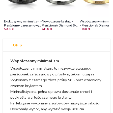
Ekskluzywny minimalizm -
Nowoczesny kształt -
Współczesny minimal
Pierścionek zaręczynowy z
Pierścionek Diamond Sky
- Pierścionek Diamond
5000 zł
6100 zł
5100 zł
czarnego złota z czarnym
z czarnego złota z
Sky, żółte złoto, czarny
diamentem
czarnym brylantem
brylant
OPIS
Współczesny minimalizm
Współczesny minimalizm, to niezwykle elegancki
pierścionek zaręczynowy o prostym, lekkim dizajnie.
Wykonany z czarnego złota próby 585 oraz ozdobiony
czarnym brylantem.
Minimalistyczna, pełna oprawa doskonale chroni i
podkreśla wartość czarnego brylantu.
Perfekcyjnie wykonany z surowców najwyższej jakości.
Doskonały wybór, aby wyrazić swoje uczucia.