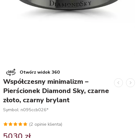
Otwórz widok 360
Współczesny minimalizm –
Pierścionek Diamond Sky, czarne
złoto, czarny brylant
Symbol: n095ccb026*
(
2
opinie klienta)
Oceniony
2
5030
zł