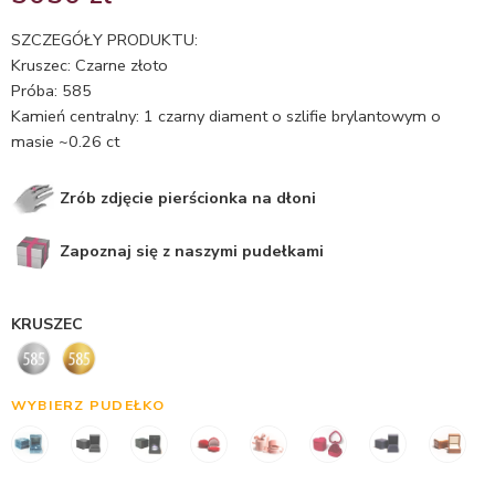
5.00
na 5
na
SZCZEGÓŁY PRODUKTU:
podstawie
Kruszec: Czarne złoto
ocen
Próba: 585
klientów
Kamień centralny: 1 czarny diament o szlifie brylantowym o
masie ~0.26 ct
Zrób zdjęcie pierścionka na dłoni
Zapoznaj się z naszymi pudełkami
KRUSZEC
WYBIERZ PUDEŁKO