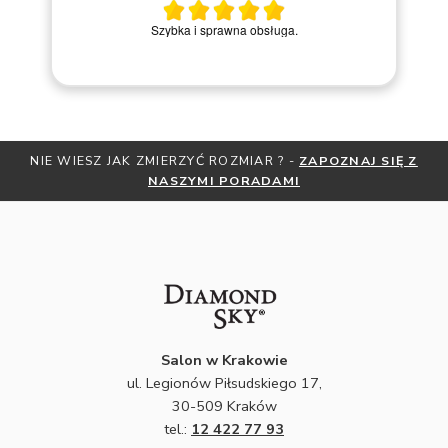
Miły kontakt telefoniczny z pracownikiem sklepu. Krok po
kroku prowadziła przez zakup pierścionka online.
NIE WIESZ JAK ZMIERZYĆ ROZMIAR ? -
ZAPOZNAJ SIĘ Z
NASZYMI PORADAMI
Salon w Krakowie
ul. Legionów Piłsudskiego 17,
30-509 Kraków
tel.:
12 422 77 93