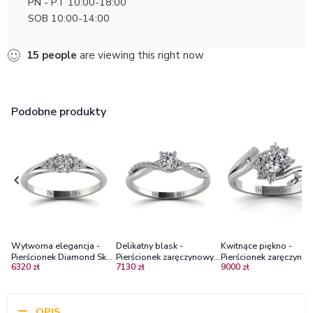
PN - PT 10:00-18:00
SOB 10:00-14:00
15
people
are viewing this right now
Podobne produkty
Wytworna elegancja -
Delikatny blask -
Kwitnące piękno -
Pierścionek Diamond Sky
Pierścionek zaręczynowy z
Pierścionek zaręczynow
6320 zł
7130 zł
9000 zł
zaręczynowy z białego
białego złota z
białego złota z
złota z diamentami
diamentem vs2/g
diamentami SI1/H
OPIS