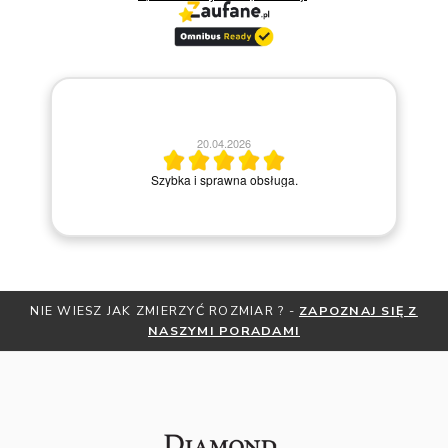
20.04.2026
Miły
Szybka i sprawna obsługa.
NIE WIESZ JAK ZMIERZYĆ ROZMIAR ? -
ZAPOZNAJ SIĘ Z
NASZYMI PORADAMI