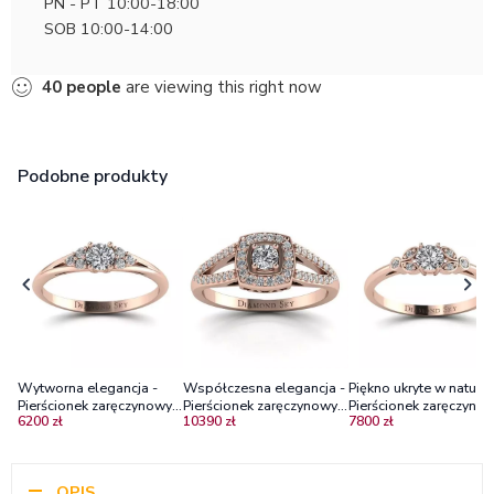
PN - PT 10:00-18:00
SOB 10:00-14:00
40
people
are viewing this right now
Podobne produkty
Wytworna elegancja -
Współczesna elegancja -
Piękno ukryte w naturze
Pierścionek zaręczynowy z
Pierścionek zaręczynowy z
Pierścionek zaręczynow
6200 zł
10390 zł
7800 zł
różowego złota z
różowego złota z
różowego złota z
diamentami P1/H
diamentami
diamentami Vs2, Si1 -
Diamond Sky
OPIS