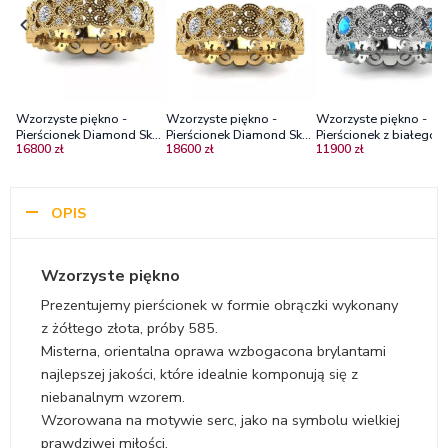
Wzorzyste piękno -
Wzorzyste piękno -
Wzorzyste piękno -
Pierścionek Diamond Sky
Pierścionek Diamond Sky
Pierścionek z białego
16800 zł
18600 zł
11900 zł
z żółtego złota z
z żółtego złota z
złota z diamentami i
brylantami
brylantami 750
topazami
OPIS
Wzorzyste piękno
Prezentujemy pierścionek w formie obrączki wykonany
z żółtego złota, próby 585.
Misterna, orientalna oprawa wzbogacona brylantami
najlepszej jakości, które idealnie komponują się z
niebanalnym wzorem.
Wzorowana na motywie serc, jako na symbolu wielkiej
prawdziwej miłości.