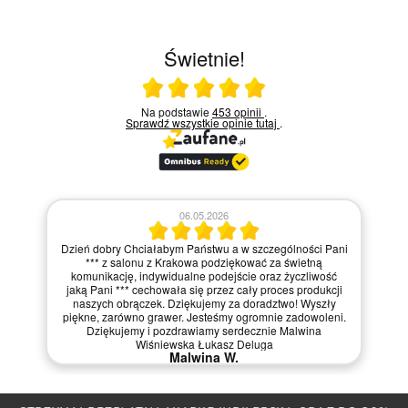
Świetnie!
Ocena średnia 5 na 5
Na podstawie
453 opinii
.
Sprawdź wszystkie opinie
tutaj
.
06.05.2026
Dzień dobry Chciałabym Państwu a w szczególności Pani
*** z salonu z Krakowa podziękować za świetną
komunikację, indywidualne podejście oraz życzliwość
jaką Pani *** cechowała się przez cały proces produkcji
naszych obrączek. Dziękujemy za doradztwo! Wyszły
piękne, zarówno grawer. Jesteśmy ogromnie zadowoleni.
Dziękujemy i pozdrawiamy serdecznie Malwina
Wiśniewska Łukasz Deluga
Malwina W.