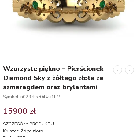
Wzorzyste piękno – Pierścionek
Diamond Sky z żółtego złota ze
szmaragdem oraz brylantami
Symbol: n029zbsz044si1h**
15900
zł
SZCZEGÓŁY PRODUKTU:
Kruszec: Żółte złoto