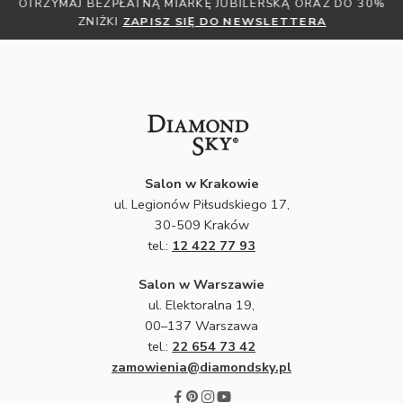
OTRZYMAJ BEZPŁATNĄ MIARKĘ JUBILERSKĄ ORAZ DO 30%
ZNIŻKI
ZAPISZ SIĘ DO NEWSLETTERA
Salon w Krakowie
ul. Legionów Piłsudskiego 17,
30-509 Kraków
tel.:
12 422 77 93
Salon w Warszawie
ul. Elektoralna 19,
00–137 Warszawa
tel.:
22 654 73 42
zamowienia@diamondsky.pl