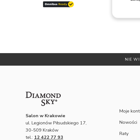
kont
tusu
y są
nie
NIE WI
Moje kon
Salon w Krakowie
Nowości
ul. Legionów Piłsudskiego 17,
30-509 Kraków
Raty
tel.:
12 422 77 93