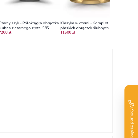
Czarny szyk - Półokrągła obrączka
Klasyka w czerni - Komplet
Czarny s
ślubna z czarnego złota, 585 -
płaskich obrączek ślubnych z
półokrąg
7200 zł
11500 zł
10900 zł
5mm 1.4mm
żółtego i czarnego złota, 4.0 mm,
złota 3
6.0 mm