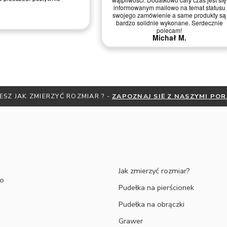
akcie telefonicznym.
jaką Pani *** cechowała się przez cały
proces produkcji naszych obrączek.
Dziękujemy za doradztwo! Wyszły piękne,
zarówno grawer. Jesteśmy ogromnie
zadowoleni. Dziękujemy i pozdrawiamy
serdecznie Malwina Wiśniewska Łukasz
Deluga
Malwina W.
ESZ JAK ZMIERZYĆ ROZMIAR ? -
ZAPOZNAJ SIĘ Z NASZYMI PO
Jak zmierzyć rozmiar?
to
Pudełka na pierścionek
Pudełka na obrączki
Grawer