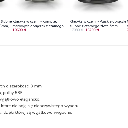
i ślubne
Klasyka w czerni - Komplet
Klasyka w czerni - Płaskie obrączki
4,5mm,
matowych obrączek z czarnego
ślubne z czarnego złota 6mm
10600 zł
17080 zł
16200 zł
złota 4.5 mm oraz 6.0 mm - Mat
szczotka
ych o szerokości 3 mm.
a, próby 585.
 wyjątkowo elegancko.
które nie boją się nieoczywistego wyboru.
i, dzięki której są wyjątkowo wygodne.