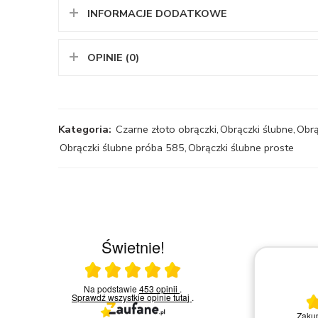
INFORMACJE DODATKOWE
OPINIE (0)
Kategoria:
Czarne złoto obrączki
,
Obrączki ślubne
,
Obrą
Obrączki ślubne próba 585
,
Obrączki ślubne proste
Świetnie!
Ocena średnia 5 na 5
 w
Na podstawie
453 opinii
.
03.03.2026
chętni
Sprawdź wszystkie opinie
tutaj
.
ytań i
Wszystko ok
Nie ma uwag. Konkretny towar
t się