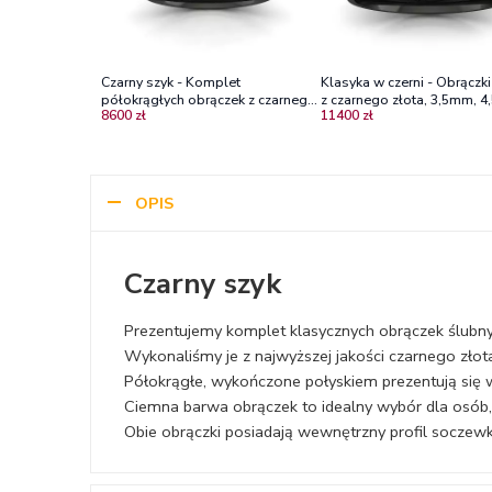
Czarny szyk - Komplet
Klasyka w czerni - Obrączk
półokrągłych obrączek z czarnego
z czarnego złota, 3,5mm, 
8600 zł
11400 zł
złota
Diamond Sky
OPIS
Czarny szyk
Prezentujemy komplet klasycznych obrączek ślubn
Wykonaliśmy je z najwyższej jakości czarnego złot
Półokrągłe, wykończone połyskiem prezentują się
Ciemna barwa obrączek to idealny wybór dla osób, 
Obie obrączki posiadają wewnętrzny profil soczewk