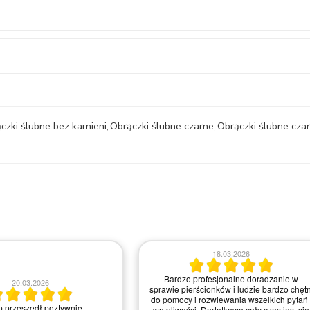
czki ślubne bez kamieni
,
Obrączki ślubne czarne
,
Obrączki ślubne cza
06.05.2026
20.06.2026
Dzień dobry Chciałabym Państwu a w
szczególności Pani *** z salonu z Krakow
podziękować za świetną komunikację,
, bardzo pomocna obsługa w
indywidualne podejście oraz życzliwość