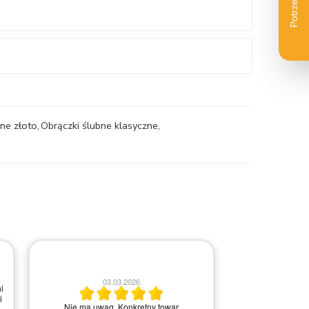
rne złoto
,
Obrączki ślubne klasyczne
,
30.04.2026
2
a
Fantastyczny salon - polecam
Szybka i 