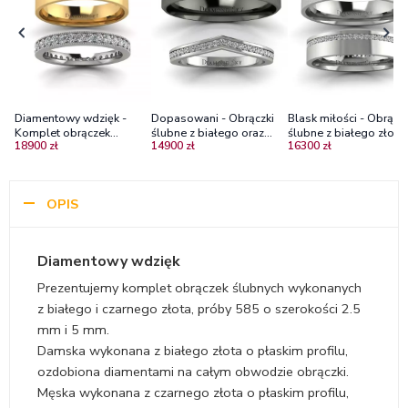
Diamentowy wdzięk -
Dopasowani - Obrączki
Blask miłości - Obrączk
Komplet obrączek
ślubne z białego oraz
ślubne z białego złota 
18900 zł
14900 zł
16300 zł
Diamond Sky,
czarnego złota z
diamentami i matem
dwukolorowe złoto,
brylantami
Diamond Sky
diamenty
OPIS
Diamentowy wdzięk
Prezentujemy komplet obrączek ślubnych wykonanych
z białego i czarnego złota, próby 585 o szerokości 2.5
mm i 5 mm.
Damska wykonana z białego złota o płaskim profilu,
ozdobiona diamentami na całym obwodzie obrączki.
Męska wykonana z czarnego złota o płaskim profilu,