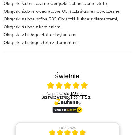
Obrączki ślubne czarne
,
Obrączki ślubne czarne złoto
,
Obrączki ślubne kwadratowe
,
Obrączki ślubne nowoczesne
,
Obrączki ślubne próba 585
,
Obrączki ślubne z diamentami
,
Obrączki ślubne z kamieniami
,
Obrączki z białego złota z brylantami
,
Obrączki z białego złota z diamentami
Świetnie!
Ocena średnia 5 na 5
Na podstawie
453 opinii
.
Sprawdź wszystkie opinie
tutaj
.
06.05.2026