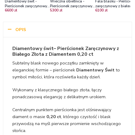
Diamentowy świt -
Wieczna obietnica -
Fala blasku - Pierścion
Pierścionek zaręczynowy z
Pierścionek zaręczynowy z
zaręczynowy z białego
6600 zł
5300 zł
6100 zł
białego złota z
białego złota z
złota z diamentem
diamentem 0,25 ct
diamentem ~0,20 ct
OPIS
Diamentowy świt
– Pierścionek Zaręczynowy z
Białego Złota z Diamentem 0,20 ct
Subtelny blask nowego początku zamknięty w
eleganckiej formie – pierścionek
Diamentowy Świt
to
symbol miłości, która rozświetla każdy dzień.
Wykonany z klasycznego białego złota, łączy
ponadczasową elegancję z delikatnym urokiem.
Centralnym punktem pierścionka jest olśniewający
diament o masie
0,20 ct
, którego czystość i blask
przywodzą na myśl pierwsze promienie wschodzącego
słońca.