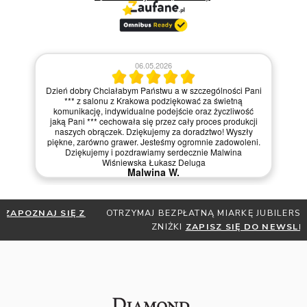
06.05.2026
Dzień dobry Chciałabym Państwu a w szczególności Pani
*** z salonu z Krakowa podziękować za świetną
komunikację, indywidualne podejście oraz życzliwość
jaką Pani *** cechowała się przez cały proces produkcji
naszych obrączek. Dziękujemy za doradztwo! Wyszły
piękne, zarówno grawer. Jesteśmy ogromnie zadowoleni.
Dziękujemy i pozdrawiamy serdecznie Malwina
Wiśniewska Łukasz Deluga
Malwina W.
OTRZYMAJ BEZPŁATNĄ MIARKĘ JUBILERSKĄ ORAZ DO 30%
ZNIŻKI
ZAPISZ SIĘ DO NEWSLETTERA